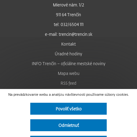
Mierové nám. 1/2
911 64 Trenčín
tel: 032/6504 111
e-mail: trencin@trencin.sk
Kontakt
Úradné hodiny
INFO Trenčín – oficiálne mestské noviny
Mapa webu
RSS feed
Nastavenie cookies
Na prevádzkovanie webu a analýzu návštevnosti používame súbory cookies.
Facebook
Povoliť všetko
YouTube
Instagram
Odmietnuť
Vyhlásenie o prístupnosti