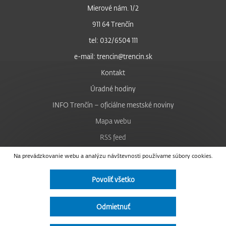
Mierové nám. 1/2
911 64 Trenčín
tel: 032/6504 111
e-mail: trencin@trencin.sk
Kontakt
Úradné hodiny
INFO Trenčín – oficiálne mestské noviny
Mapa webu
RSS feed
Nastavenie cookies
Na prevádzkovanie webu a analýzu návštevnosti používame súbory cookies.
Facebook
Povoliť všetko
YouTube
Instagram
Odmietnuť
Vyhlásenie o prístupnosti