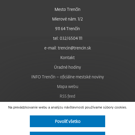
Mesto Trenčín
Mierové nám. 1/2
911 64 Trenčín
tel: 032/6504 111
e-mail: trencin@trencin.sk
Kontakt
Úradné hodiny
INFO Trenčín – oficiálne mestské noviny
Mapa webu
RSS feed
Nastavenie cookies
Na prevádzkovanie webu a analýzu návštevnosti používame súbory cookies.
Facebook
Povoliť všetko
YouTube
Instagram