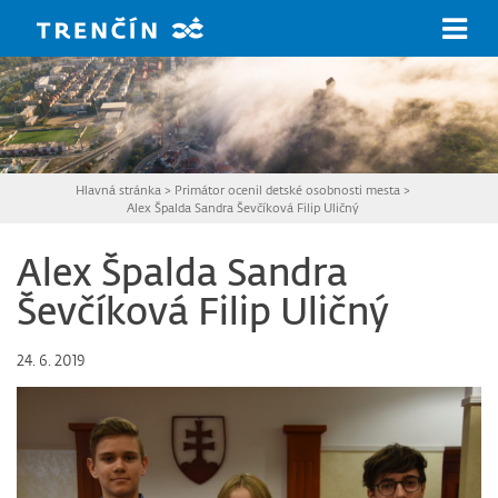
Prejsť na hlavný obsah
Hlavná stránka
>
Primátor ocenil detské osobnosti mesta
>
Alex Špalda Sandra Ševčíková Filip Uličný
Alex Špalda Sandra
Ševčíková Filip Uličný
24. 6. 2019