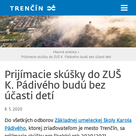
Prejsť na hlavný obsah
Hlavná stránka
>
Prijímacie skúšky do ZUŠ K. Pádivého budú bez účasti detí
Prijímacie skúšky do ZUŠ
K. Pádivého budú bez
účasti detí
8. 5. 2020
Do všetkých odborov
Základnej umeleckej školy Karola
Pádivého
, ktorej zriaďovateľom je mesto Trenčín, sa