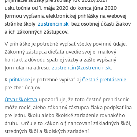
prijímacie skúšky pre školský rok 2020/2021
uskutočnia od 1. mája 2020 do konca júna 2020
formou vypísania elektronickej prihlášky na webovej
stránke školy
zustrencin.sk
bez osobnej účasti žiakov
a ich zákonných zástupcov.
V prihláške je potrebné vypísať všetky povinné údaje.
Zákonný zástupca dieťaťa uvedie svoj e-mailový
kontakt z dôvodu spätnej väzby a zašle vypísaný
formulár na adresu:
zustrencin@zustrencin.sk
.
K
prihláške
je potrebné vypísať aj
Čestné prehlásenie
pre zber údajov.
Útvar školstva
upozorňuje, že toto čestné prehlásenie
môže rodič, alebo zákonný zástupca žiaka podpísať iba
pre jednu školu alebo školské zariadenie rovnakého
druhu. Určuje to Zákon o financovaní základných škôl,
stredných škôl a školských zariadení.