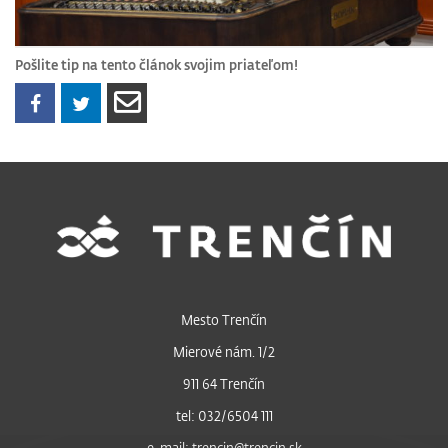
Pošlite tip na tento článok svojim priateľom!
Mesto Trenčín
Mierové nám. 1/2
911 64 Trenčín
tel: 032/6504 111
e-mail: trencin@trencin.sk