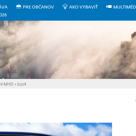
ÁVA
PRE OBČANOV
AKO VYBAVIŤ
MULTIMÉD
026
smi MHD
>
bus4