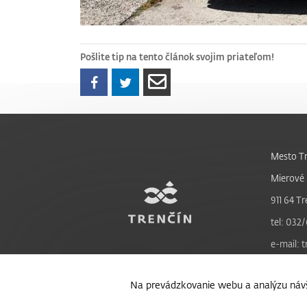
Pošlite tip na tento článok svojim priateľom!
Mesto Tr
Mierové 
911 64 Tr
tel: 032/
e-mail: 
Na prevádzkovanie webu a analýzu návš