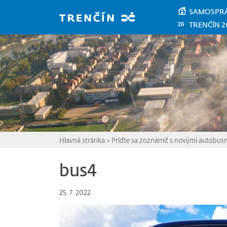
Prejsť na hlavný obsah
SAMOSPR
TRENČÍN 2
Hlavná stránka
>
Príďte sa zoznámiť s novými autobu
bus4
25. 7. 2022