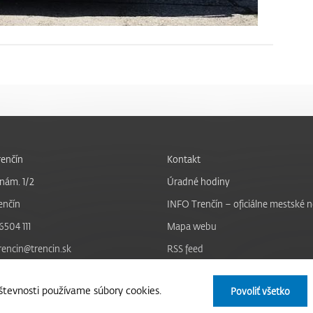
enčín
Kontakt
nám. 1/2
Úradné hodiny
enčín
INFO Trenčín – oficiálne mestské 
6504 111
Mapa webu
trencin@trencin.sk
RSS feed
Nastavenie cookies
tevnosti používame súbory cookies.
Povoliť všetko