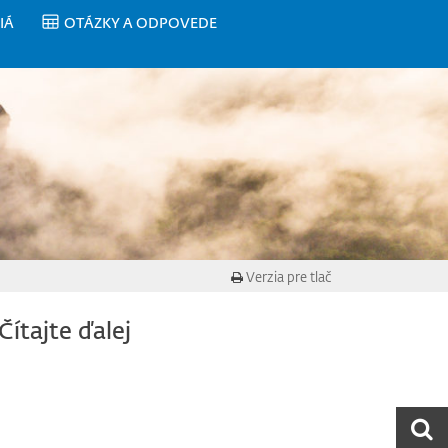
IÁ
OTÁZKY A ODPOVEDE
Verzia pre tlač
Čítajte ďalej