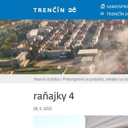
Prejsť na hlavný obsah
SAMOSPR
TRENČÍN 2
Hlavná stránka
>
Prekvapenie sa podarilo, raňajky sa rý
raňajky 4
28. 6. 2023