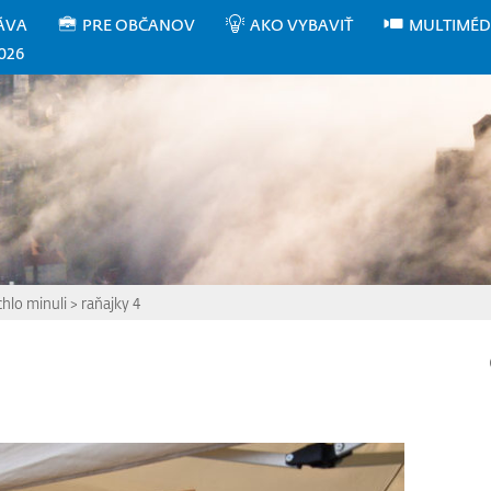
ÁVA
PRE OBČANOV
AKO VYBAVIŤ
MULTIMÉD
026
chlo minuli
>
raňajky 4