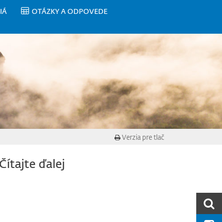
IÁ
OTÁZKY A ODPOVEDE
Verzia pre tlač
Čítajte ďalej