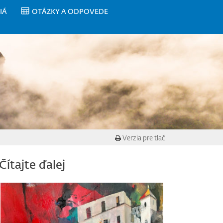
IÁ
OTÁZKY A ODPOVEDE
Verzia pre tlač
Čítajte ďalej