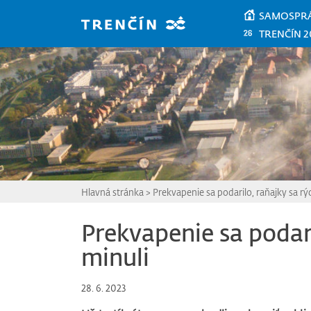
Prejsť na hlavný obsah
SAMOSPR
TRENČÍN 2
Hlavná stránka
>
Prekvapenie sa podarilo, raňajky sa rý
Prekvapenie sa podari
minuli
28. 6. 2023