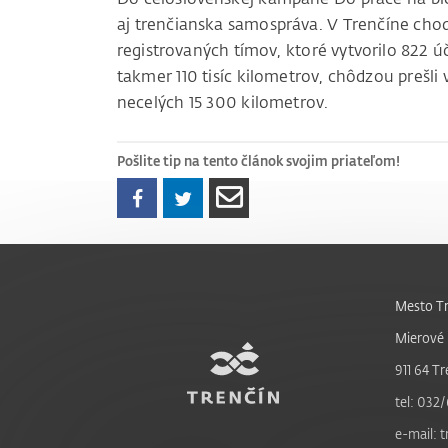
aj trenčianska samospráva. V Trenčíne chod
registrovaných tímov, ktoré vytvorilo 822 ú
takmer 110 tisíc kilometrov, chôdzou prešl
necelých 15 300 kilometrov.
Pošlite tip na tento článok svojim priateľom!
Mesto Tr
Mierové 
911 64 Tr
tel: 032/
e-mail: 