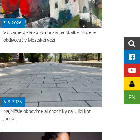
5. 8. 2026
Výtvarné diela zo sympózia na Skalke môžete
obdivovať v Mestskej veži
EN
6. 8. 2026
Najbližšie obnovíme aj chodníky na Ulici kpt.
Jaroša