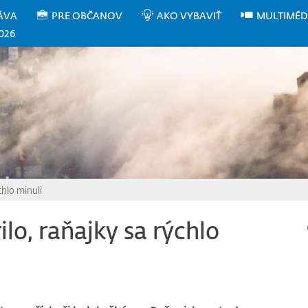
ÁVA
PRE OBČANOV
AKO VYBAVIŤ
MULTIMÉD
026
chlo minuli
lo, raňajky sa rýchlo