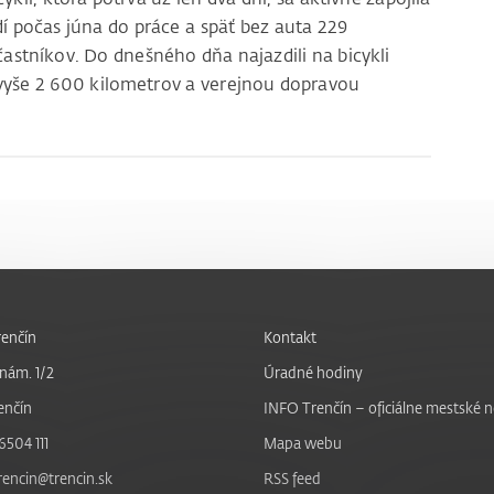
í počas júna do práce a späť bez auta 229
častníkov. Do dnešného dňa najazdili na bicykli
i vyše 2 600 kilometrov a verejnou dopravou
enčín
Kontakt
nám. 1/2
Úradné hodiny
enčín
INFO Trenčín – oficiálne mestské 
6504 111
Mapa webu
trencin@trencin.sk
RSS feed