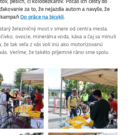
stov, peších, či kolobežkárov. Počas ich cesty do
oďakovanie za to, že nejazdia autom a navyše, že
om kampaň
Do práce na bicykli
.
 starý železničný most v smere od centra mesta.
ečivko, ovocie, minerálna voda, káva a čaj sa minuli
u, že tak veľa z vás volí inú ako motorizovanú
y vás. Veríme, že takéto príjemné ráno sme spolu