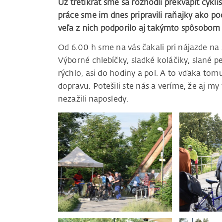
Už tretíkrát sme sa rozhodli prekvapiť cykli
práce sme im dnes pripravili raňajky ako p
veľa z nich podporilo aj takýmto spôsob
Od 6.00 h sme na vás čakali pri nájazde na
Výborné chlebíčky, sladké koláčiky, slané p
rýchlo, asi do hodiny a pol. A to vďaka tom
dopravu. Potešili ste nás a veríme, že aj m
nezažili naposledy.