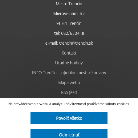
Mesto Trenčín
Mierové nám. 1/2
911 64 Trenčín
tel: 032/6504 111
e-mail: trencin@trencin.sk
Kontakt
Úradné hodiny
INFO Trenčín – oficiálne mestské noviny
Mapa webu
RSS feed
Nastavenie cookies
Na prevádzkovanie webu a analýzu návštevnosti používame súbory cookies.
Facebook
Povoliť všetko
YouTube
Instagram
Odmietnuť