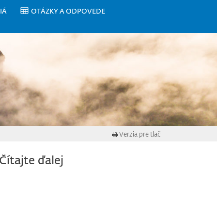
IÁ
OTÁZKY A ODPOVEDE
Verzia pre tlač
Čítajte ďalej