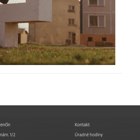
enčín
Kontakt
nám. 1/2
Úradné hodiny