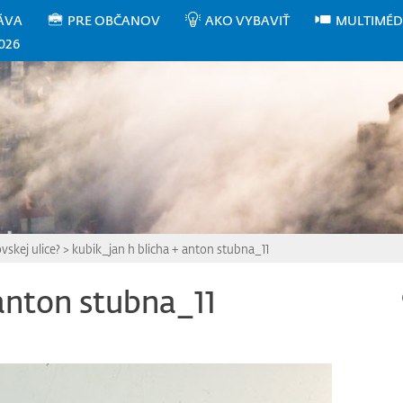
ÁVA
PRE OBČANOV
AKO VYBAVIŤ
MULTIMÉD
026
vskej ulice?
>
kubik_jan h blicha + anton stubna_11
 anton stubna_11