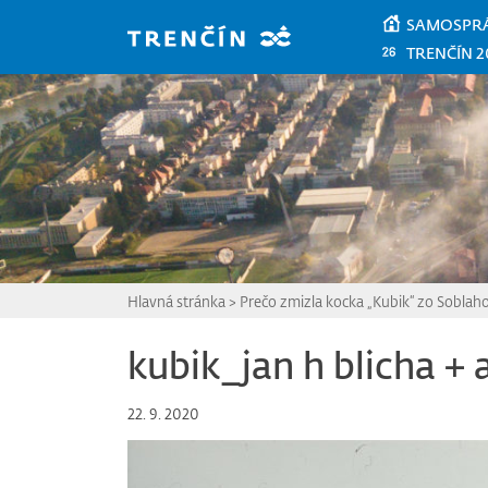
Prejsť na hlavný obsah
SAMOSPR
TRENČÍN 2
Hlavná stránka
>
Prečo zmizla kocka „Kubik“ zo Soblaho
kubik_jan h blicha +
22. 9. 2020