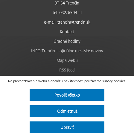
911 64 Trenčín
tel: 032/6504 111
e-mail: trencin@trencin.sk
Kontakt
Úradné hodiny
INFO Trenčín – oficiálne mestské noviny
Mapa webu
RSS feed
Nastavenie cookies
Na prevádzkovanie webu a analýzu návštevnosti používame súbory cookies.
Facebook
Povoliť všetko
YouTube
Instagram
Odmietnuť
Vyhlásenie o prístupnosti
Upraviť