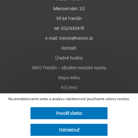
Mierové nám. 1/2
911 64 Trenčín
tel: 032/6504 111
e-mail: trencin@trencin.sk
Kontakt
Úradné hodiny
INFO Trenčín – oficiálne mestské noviny
Mapa webu
RSS feed
Nastavenie cookies
Na prevádzkovanie webu a analýzu návštevnosti používame súbory cookies.
Facebook
Povoliť všetko
YouTube
Instagram
Odmietnuť
Vyhlásenie o prístupnosti