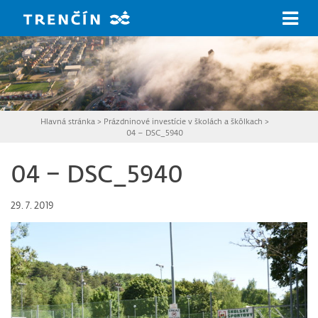
Prejsť na hlavný obsah
Hlavná stránka
>
Prázdninové investície v školách a škôlkach
>
04 – DSC_5940
04 – DSC_5940
29. 7. 2019