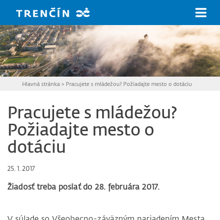
Prejsť na hlavný obsah
Hlavná stránka
>
Pracujete s mládežou? Požiadajte mesto o dotáciu
Pracujete s mládežou?
Požiadajte mesto o
dotáciu
25. 1. 2017
Žiadosť treba poslať do 28. februára 2017.
V súlade so Všeobecno-záväzným nariadením Mesta