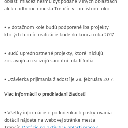
oblasti mládež nesmú byť podané v iných oblastiach
alebo odboroch mesta Trenčín v tom istom roku.
• V dotačnom kole budú podporené iba projekty,
ktorých termín realizácie bude do konca roka 2017.
• Budú uprednostnené projekty, ktoré iniciujú,
zostavujú a realizujú samotní mladí ľudia.
• Uzávierka prijímania žiadostí je 28. februára 2017.
Viac informácií o predkladaní žiadostí
• Všetky informácie o podmienkach poskytovania
dotácií nájdete na webovej stránke mesta
Trenčín
Dotácie na aktivity v oblasti práce s