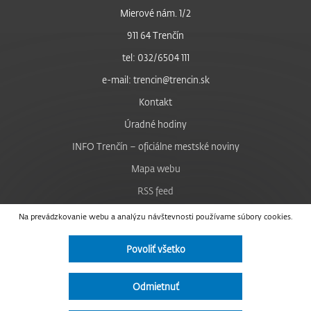
Mierové nám. 1/2
911 64 Trenčín
tel: 032/6504 111
e-mail: trencin@trencin.sk
Kontakt
Úradné hodiny
INFO Trenčín – oficiálne mestské noviny
Mapa webu
RSS feed
Nastavenie cookies
Na prevádzkovanie webu a analýzu návštevnosti používame súbory cookies.
Facebook
Povoliť všetko
YouTube
Instagram
Odmietnuť
Vyhlásenie o prístupnosti