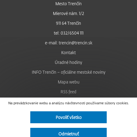
Mesto Trenčín
Mierové nám. 1/2
911 64 Trenčín
tel: 032/6504 111
e-mail: trencin@trencin.sk
Kontakt
Úradné hodiny
INFO Trenčín – oficiálne mestské noviny
Mapa webu
RSS feed
Nastavenie cookies
Na prevádzkovanie webu a analýzu návštevnosti používame súbory cookies.
Facebook
Povoliť všetko
YouTube
Instagram
Odmietnuť