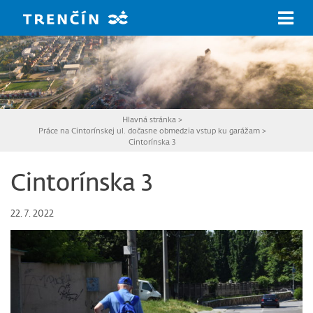
Prejsť na hlavný obsah
Hlavná stránka
>
Práce na Cintorínskej ul. dočasne obmedzia vstup ku garážam
>
Cintorínska 3
Cintorínska 3
22. 7. 2022