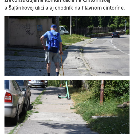
zrekonštruujeme komunikácie na Cintorínskej
a Šafárikovej ulici a aj chodník na hlavnom cintoríne.