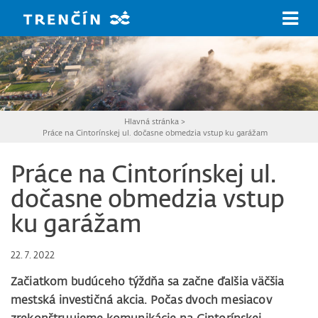
Prejsť na hlavný obsah
Hlavná stránka
>
Práce na Cintorínskej ul. dočasne obmedzia vstup ku garážam
Práce na Cintorínskej ul.
dočasne obmedzia vstup
ku garážam
22. 7. 2022
Začiatkom budúceho týždňa sa začne ďalšia väčšia
mestská investičná akcia. Počas dvoch mesiacov