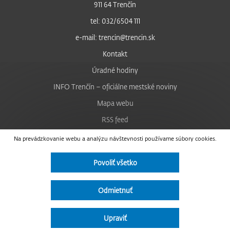
911 64 Trenčín
tel: 032/6504 111
e-mail: trencin@trencin.sk
Kontakt
Úradné hodiny
INFO Trenčín – oficiálne mestské noviny
Mapa webu
RSS feed
Nastavenie cookies
Na prevádzkovanie webu a analýzu návštevnosti používame súbory cookies.
Facebook
Povoliť všetko
YouTube
Instagram
Odmietnuť
Vyhlásenie o prístupnosti
Upraviť