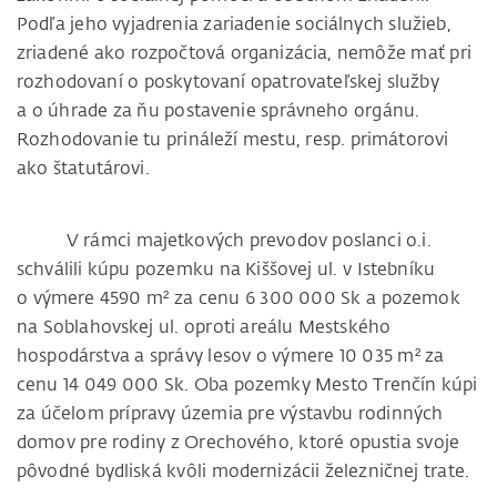
Podľa jeho vyjadrenia zariadenie sociálnych služieb,
zriadené ako rozpočtová organizácia, nemôže mať pri
rozhodovaní o poskytovaní opatrovateľskej služby
a o úhrade za ňu postavenie správneho orgánu.
Rozhodovanie tu prináleží mestu, resp. primátorovi
ako štatutárovi.
V rámci majetkových prevodov poslanci o.i.
schválili kúpu pozemku na Kiššovej ul. v Istebníku
o výmere 4590 m² za cenu 6 300 000 Sk a pozemok
na Soblahovskej ul. oproti areálu Mestského
hospodárstva a správy lesov o výmere 10 035 m² za
cenu 14 049 000 Sk. Oba pozemky Mesto Trenčín kúpi
za účelom prípravy územia pre výstavbu rodinných
domov pre rodiny z Orechového, ktoré opustia svoje
pôvodné bydliská kvôli modernizácii železničnej trate.