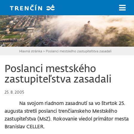
Prejsť na hlavný obsah
Hlavná stránka
>
Poslanci mestského zastupiteľstva zasadali
Poslanci mestského
zastupiteľstva zasadali
25. 8. 2005
Na svojom riadnom zasadnutí sa vo štvrtok 25.
augusta stretli poslanci trenčianskeho Mestského
zastupiteľstva (MsZ). Rokovanie viedol primátor mesta
Branislav CELLER.