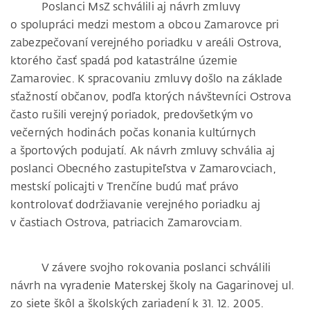
Poslanci MsZ schválili aj návrh zmluvy
o spolupráci medzi mestom a obcou Zamarovce pri
zabezpečovaní verejného poriadku v areáli Ostrova,
ktorého časť spadá pod katastrálne územie
Zamaroviec. K spracovaniu zmluvy došlo na základe
sťažností občanov, podľa ktorých návštevníci Ostrova
často rušili verejný poriadok, predovšetkým vo
večerných hodinách počas konania kultúrnych
a športových podujatí. Ak návrh zmluvy schvália aj
poslanci Obecného zastupiteľstva v Zamarovciach,
mestskí policajti v Trenčíne budú mať právo
kontrolovať dodržiavanie verejného poriadku aj
v častiach Ostrova, patriacich Zamarovciam.
V závere svojho rokovania poslanci schválili
návrh na vyradenie Materskej školy na Gagarinovej ul.
zo siete škôl a školských zariadení k 31. 12. 2005.