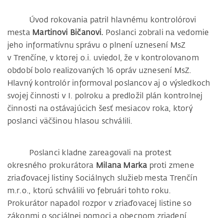
Úvod rokovania patril hlavnému kontrolórovi
mesta
Martinovi Bičanovi.
Poslanci zobrali na vedomie
jeho informatívnu správu o plnení uznesení MsZ
v Trenčíne, v ktorej o.i. uviedol, že v kontrolovanom
období bolo realizovaných 16 opráv uznesení MsZ.
Hlavný kontrolór informoval poslancov aj o výsledkoch
svojej činnosti v I. polroku a predložil plán kontrolnej
činnosti na ostávajúcich šesť mesiacov roka, ktorý
poslanci väčšinou hlasou schválili.
Poslanci kladne zareagovali na protest
okresného prokurátora
Milana Marka
proti zmene
zriaďovacej listiny Sociálnych služieb mesta Trenčín
m.r.o., ktorú schválili vo februári tohto roku.
Prokurátor napadol rozpor v zriaďovacej listine so
zákonmi o sociálnej pomoci a obecnom zriadení.