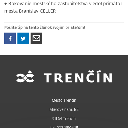
+ Rokovanie mestského zastupiteľstva viedol primátor
mesta Branislav CELLER
Pošlite tip na tento článok svojim priateľom!
Mesto Trenčín
Mierové nám. 1/2
911 64 Trenčín
tel: 032/6504 111