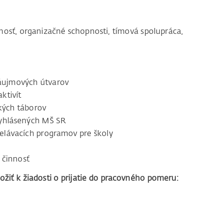
nosť, organizačné schopnosti, tímová spolupráca,
záujmových útvarov
ktivít
kých táborov
vyhlásených MŠ SR
delávacích programov pre školy
 činnosť
žiť k žiadosti o prijatie do pracovného pomeru: