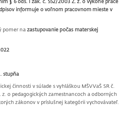
m § 6 ods. 1 zák. č. 552/2003 Z. z. o výkone práce
edpisov informuje o voľnom pracovnom mieste v
ý pomer na
zastupovanie počas materskej
2022
I. stupňa
ckej činnosti v súlade s vyhláškou MŠVVaŠ SR č.
 Z. z. o pedagogických zamestnancoch a odborných
rých zákonov v príslušnej kategórii vychovávateľ.