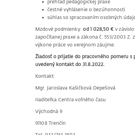
prehľad pedagogickej praxe
čestné vyhlásenie o bezúhonnosti
súhlas so spracovaním osobných údaj
Mzdové podmienky:
od 1 028,50 €
v závislo
započítanej praxe a zákona č. 553/2003 Z.
výkone práce vo verejnom záujme.
Žiadosť o prijatie do pracovného pomeru s
uvedený kontakt
do 31.8.2022.
Kontakt:
Mgr. Jaroslava Kašičková Depešová
riaditeľka Centra voľného času
Východná 9
91108 Trenčín
Tel: 032/743 3502