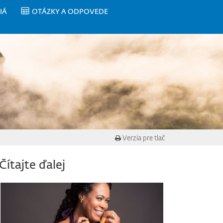
IÁ
OTÁZKY A ODPOVEDE
Verzia pre tlač
Čítajte ďalej