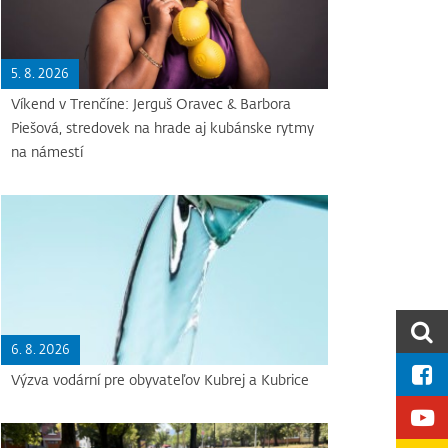
5. 8. 2026
Víkend v Trenčíne: Jerguš Oravec & Barbora
Piešová, stredovek na hrade aj kubánske rytmy
na námestí
6. 8. 2026
Výzva vodární pre obyvateľov Kubrej a Kubrice