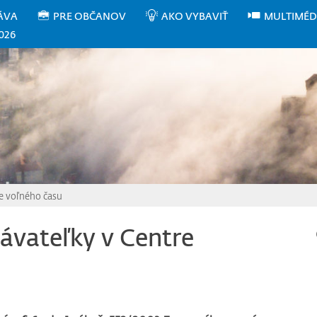
ÁVA
PRE OBČANOV
AKO VYBAVIŤ
MULTIMÉD
026
e voľného času
ávateľky v Centre