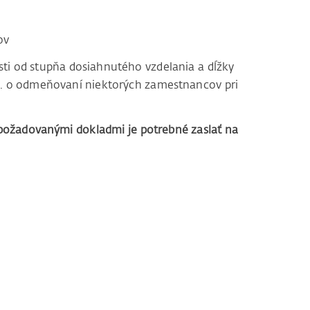
ov
sti od stupňa dosiahnutého vzdelania a dĺžky
 z. o odmeňovaní niektorých zamestnancov pri
 požadovanými dokladmi je potrebné zaslať na