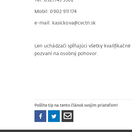
Mobil: 0902 911 174
e-mail: kasickova@cvctn.sk
Len uchádzači spĺňajúci všetky kvalifikačn
pozvaní na osobný pohovor.
Pošlite tip na tento článok svojim priateľom!