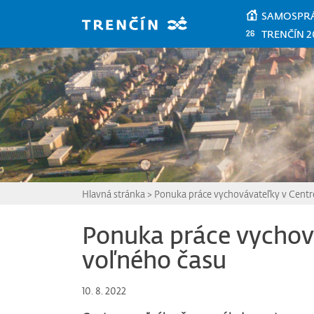
Prejsť na hlavný obsah
SAMOSPR
TRENČÍN 2
Hlavná stránka
>
Ponuka práce vychovávateľky v Centr
Ponuka práce vychov
voľného času
10. 8. 2022