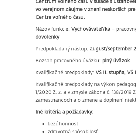
Centrum voľného času v súlade s ustanovení
vo verejnom záujme v znení neskorších pr
Centre voľného času.
Názov funkcie:
Vychovávateľ/ka
– pracovn
dovolenky
Predpokladaný nástup:
august/september 
Rozsah pracovného úväzku:
plný úväzok
Kvalifikačné predpoklady:
VŠ II. stupňa, VŠ 
Kvalifikačné predpoklady na výkon pedagogi
1/2020 Z. z. a v zmysle zákona č. 138/2019
zamestnancoch a o zmene a doplnení niekto
Iné kritéria a požiadavky:
bezúhonnosť
zdravotná spôsobilosť