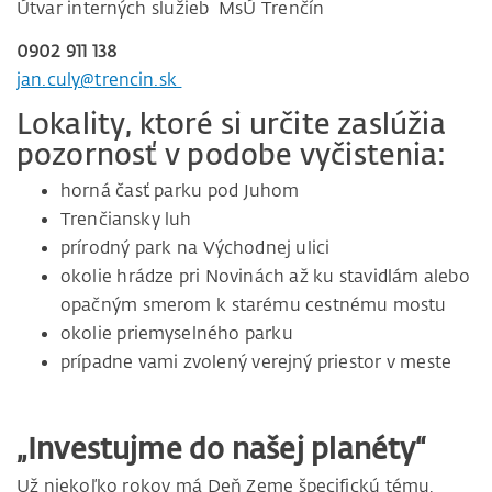
Útvar interných služieb MsÚ Trenčín
0902 911 138
jan.culy@trencin.sk
Lokality, ktoré si určite zaslúžia
pozornosť v podobe vyčistenia:
horná časť parku pod Juhom
Trenčiansky luh
prírodný park na Východnej ulici
okolie hrádze pri Novinách až ku stavidlám alebo
opačným smerom k starému cestnému mostu
okolie priemyselného parku
prípadne vami zvolený verejný priestor v meste
„Investujme do našej planéty“
Už niekoľko rokov má Deň Zeme špecifickú tému,