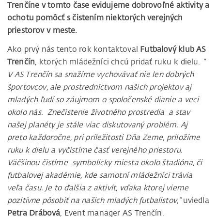
Trenčíne v tomto čase evidujeme dobrovoľné aktivity a
ochotu pomôcť s čistením niektorých verejných
priestorov v meste.
Ako prvý nás tento rok kontaktoval
Futbalový klub AS
Trenčín
, ktorých mládežníci chcú pridať ruku k dielu.
“
V AS Trenčín sa snažíme vychovávať nie len dobrých
športovcov, ale prostredníctvom našich projektov aj
mladých ľudí so záujmom o spoločenské dianie a veci
okolo nás. Znečistenie životného prostredia a stav
našej planéty je stále viac diskutovaný problém. Aj
preto každoročne, pri príležitosti Dňa Zeme, priložíme
ruku k dielu a vyčistíme časť verejného priestoru.
Väčšinou čistíme symbolicky miesta okolo štadióna, či
futbalovej akadémie, kde samotní mládežníci trávia
veľa času. Je to ďalšia z aktivít, vďaka ktorej vieme
pozitívne pôsobiť na našich mladých futbalistov,“
uviedla
Petra Drábová
, Event manager AS Trenčín.