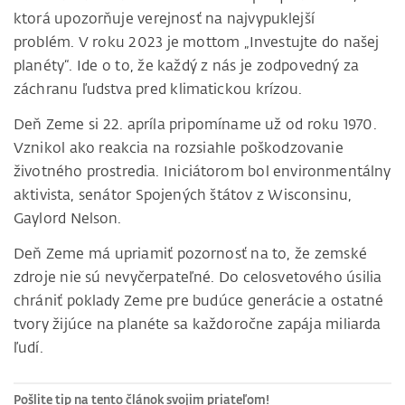
ktorá upozorňuje verejnosť na najvypuklejší
problém. V roku 2023 je mottom „Investujte do našej
planéty“. Ide o to, že každý z nás je zodpovedný za
záchranu ľudstva pred klimatickou krízou.
Deň Zeme si 22. apríla pripomíname už od roku 1970.
Vznikol ako reakcia na rozsiahle poškodzovanie
životného prostredia. Iniciátorom bol environmentálny
aktivista, senátor Spojených štátov z Wisconsinu,
Gaylord Nelson.
Deň Zeme má upriamiť pozornosť na to, že zemské
zdroje nie sú nevyčerpateľné. Do celosvetového úsilia
chrániť poklady Zeme pre budúce generácie a ostatné
tvory žijúce na planéte sa každoročne zapája miliarda
ľudí.
Pošlite tip na tento článok svojim priateľom!