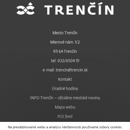
Mesto Trenčín
Mierové nám. 1/2
911 64 Trenčín
tel: 032/6504 111
e-mail: trencin@trencin.sk
Kontakt
Úradné hodiny
INFO Trenčín – oficiálne mestské noviny
Mapa webu
RSS feed
Nastavenie cookies
Na prevádzkovanie webu a analýzu návštevnosti používame súbory cookies.