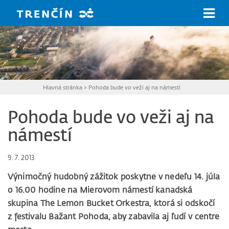
Prejsť na hlavný obsah
Hlavná stránka
>
Pohoda bude vo veži aj na námestí
Pohoda bude vo veži aj na
námestí
9. 7. 2013
Výnimočný hudobný zážitok poskytne v nedeľu 14. júla
o 16.00 hodine na Mierovom námestí kanadská
skupina The Lemon Bucket Orkestra, ktorá si odskočí
z festivalu Bažant Pohoda, aby zabavila aj ľudí v centre