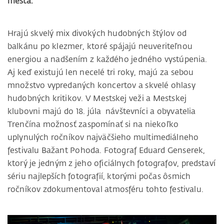
mesta.
Hrajú skvelý mix divokých hudobných štýlov od
balkánu po klezmer, ktoré spájajú neuveriteľnou
energiou a nadšením z každého jedného vystúpenia.
Aj keď existujú len necelé tri roky, majú za sebou
množstvo vypredaných koncertov a skvelé ohlasy
hudobných kritikov. V Mestskej veži a Mestskej
klubovni majú do 18. júla návštevníci a obyvatelia
Trenčína možnosť zaspomínať si na niekoľko
uplynulých ročníkov najväčšieho multimediálneho
festivalu Bažant Pohoda. Fotograf Eduard Genserek,
ktorý je jedným z jeho oficiálnych fotografov, predstaví
sériu najlepších fotografií, ktorými počas ôsmich
ročníkov zdokumentoval atmosféru tohto festivalu.