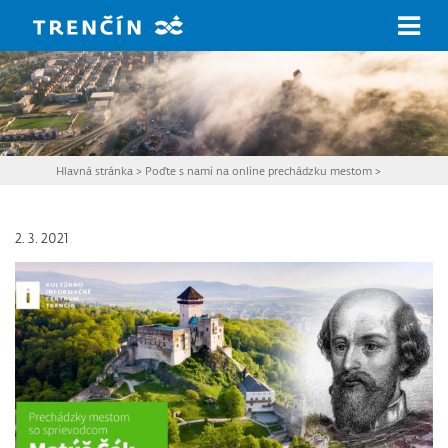
Prejsť na hlavný obsah
Hlavná stránka
>
Poďte s nami na online prechádzku mestom
>
2. 3. 2021