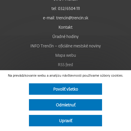
tel: 032/6504 111
e-mail: trencin@trencin.sk
Kontakt
Úradné hodiny
INFO Trenčín – oficiálne mestské noviny
Mapa webu
RSS feed
Nastavenie cookies
Na prevádzkovanie webu a analýzu návštevnosti používame súbory cookies.
Facebook
Povoliť všetko
YouTube
Instagram
Odmietnuť
Vyhlásenie o prístupnosti
Upraviť