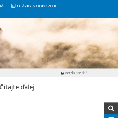
IÁ
OTÁZKY A ODPOVEDE
Verzia pre tlač
Čítajte ďalej