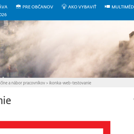
ÁVA
PRE OBČANOV
AKO VYBAVIŤ
MULTIMÉD
026
číne a nábor pracovníkov
>
ikonka-web-testovanie
nie