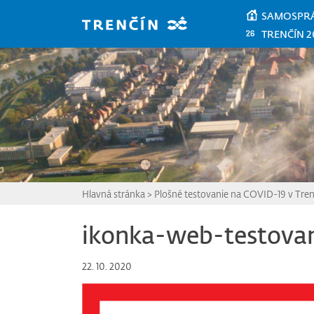
Prejsť na hlavný obsah
SAMOSPR
TRENČÍN 2
Hlavná stránka
>
Plošné testovanie na COVID-19 v Tren
ikonka-web-testova
22. 10. 2020