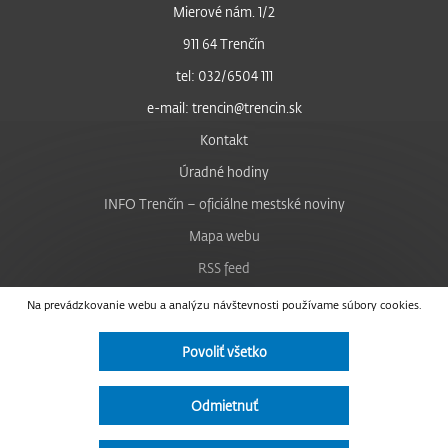
Mierové nám. 1/2
911 64 Trenčín
tel: 032/6504 111
e-mail: trencin@trencin.sk
Kontakt
Úradné hodiny
INFO Trenčín – oficiálne mestské noviny
Mapa webu
RSS feed
Nastavenie cookies
Na prevádzkovanie webu a analýzu návštevnosti používame súbory cookies.
Facebook
Povoliť všetko
YouTube
Instagram
Odmietnuť
Vyhlásenie o prístupnosti