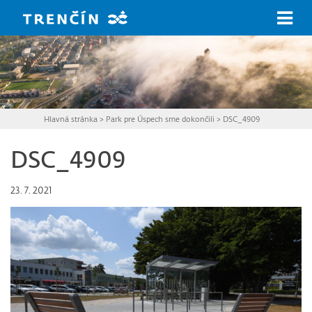
Prejsť na hlavný obsah
Hlavná stránka
>
Park pre Úspech sme dokončili
>
DSC_4909
DSC_4909
23. 7. 2021