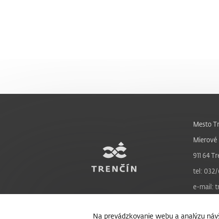
Mesto Tr
Mierové 
911 64 Tr
tel: 032/
e-mail: 
Na prevádzkovanie webu a analýzu návš