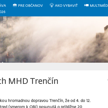
ÁVA
PRE OBČANOV
AKO VYBAVIŤ
MULTIMÉD
026
ch MHD Trenčín
kou hromadnou dopravou Trenčín, že od 4. do 12.
stred (smerom k OBI) posunutá o približne 20