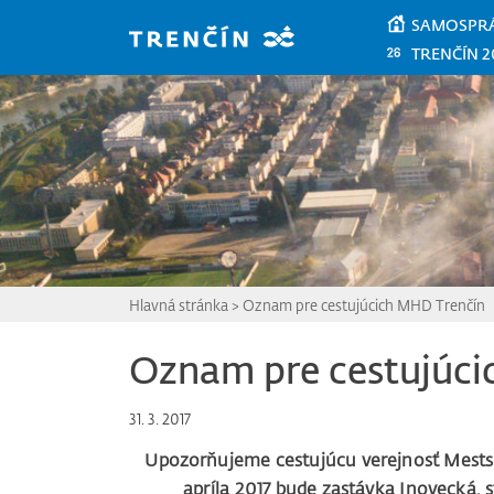
Prejsť na hlavný obsah
SAMOSPR
TRENČÍN 2
Hlavná stránka
>
Oznam pre cestujúcich MHD Trenčín
Oznam pre cestujúci
31. 3. 2017
Upozorňujeme cestujúcu verejnosť Mests
apríla 2017 bude zastávka Inovecká, 