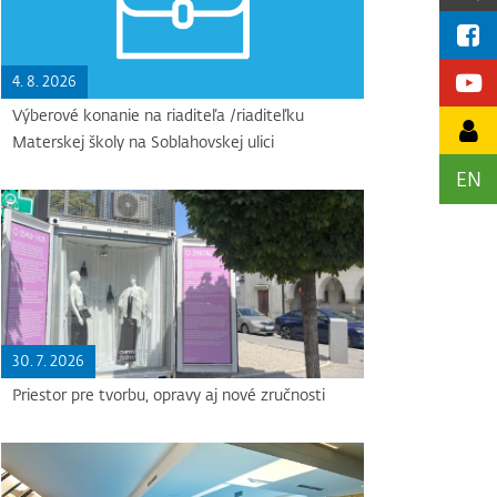
4. 8. 2026
Výberové konanie na riaditeľa /riaditeľku
Materskej školy na Soblahovskej ulici
EN
30. 7. 2026
Priestor pre tvorbu, opravy aj nové zručnosti