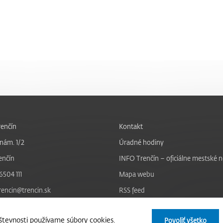
enčín
Kontakt
nám. 1/2
Úradné hodiny
enčín
INFO Trenčín – oficiálne mestské 
6504 111
Mapa webu
trencin@trencin.sk
RSS feed
Nastavenie cookies
tevnosti používame súbory cookies.
Povoliť všetko