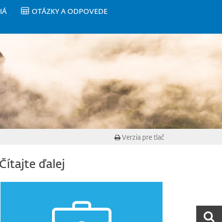
IÁ
OTÁZKY A ODPOVEDE
Verzia pre tlač
Čítajte ďalej