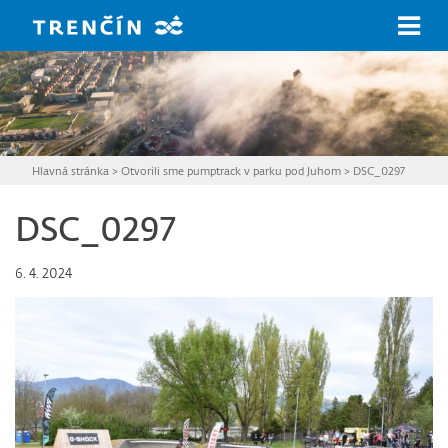
Prejsť na hlavný obsah
Hlavná stránka
>
Otvorili sme pumptrack v parku pod Juhom
>
DSC_0297
DSC_0297
6. 4. 2024