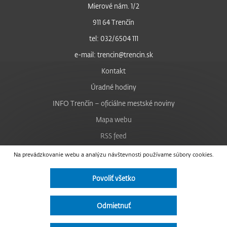
Mierové nám. 1/2
911 64 Trenčín
tel: 032/6504 111
e-mail: trencin@trencin.sk
Kontakt
Úradné hodiny
INFO Trenčín – oficiálne mestské noviny
Mapa webu
RSS feed
Nastavenie cookies
Na prevádzkovanie webu a analýzu návštevnosti používame súbory cookies.
Facebook
Povoliť všetko
YouTube
Instagram
Odmietnuť
Vyhlásenie o prístupnosti