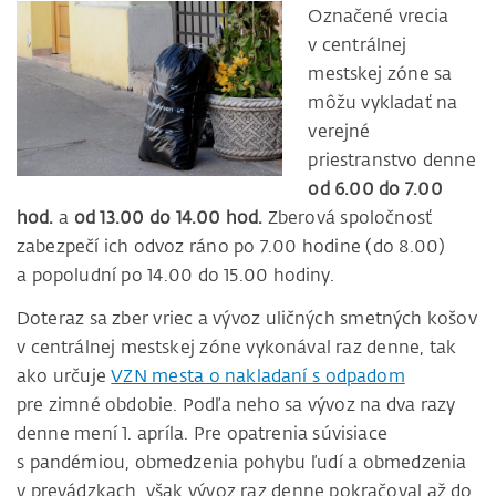
Označené vrecia
v centrálnej
mestskej zóne sa
môžu vykladať na
verejné
priestranstvo denne
od 6.00 do 7.00
hod.
a
od 13.00 do 14.00 hod.
Zberová spoločnosť
zabezpečí ich odvoz ráno po 7.00 hodine (do 8.00)
a popoludní po 14.00 do 15.00 hodiny.
Doteraz sa zber vriec a vývoz uličných smetných košov
v centrálnej mestskej zóne vykonával raz denne, tak
ako určuje
VZN mesta o nakladaní s odpadom
pre zimné obdobie. Podľa neho sa vývoz na dva razy
denne mení 1. apríla. Pre opatrenia súvisiace
s pandémiou, obmedzenia pohybu ľudí a obmedzenia
v prevádzkach, však vývoz raz denne pokračoval až do