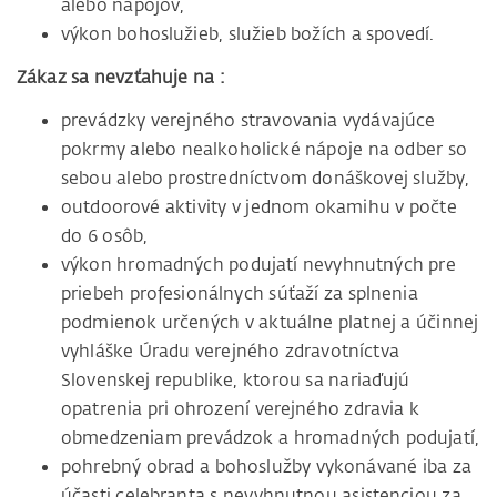
alebo nápojov,
výkon bohoslužieb, služieb božích a spovedí.
Zákaz sa nevzťahuje na :
prevádzky verejného stravovania vydávajúce
pokrmy alebo nealkoholické nápoje na odber so
sebou alebo prostredníctvom donáškovej služby,
outdoorové aktivity v jednom okamihu v počte
do 6 osôb,
výkon hromadných podujatí nevyhnutných pre
priebeh profesionálnych súťaží za splnenia
podmienok určených v aktuálne platnej a účinnej
vyhláške Úradu verejného zdravotníctva
Slovenskej republike, ktorou sa nariaďujú
opatrenia pri ohrození verejného zdravia k
obmedzeniam prevádzok a hromadných podujatí,
pohrebný obrad a bohoslužby vykonávané iba za
účasti celebranta s nevyhnutnou asistenciou za