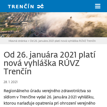
Prejsť na hlavný obsah
Hlavná stránka
>
Od 26. januára 2021 platí nová vyhláška RÚVZ Trenčín
Od 26. januára 2021 platí
nová vyhláška RÚVZ
Trenčín
28. 1. 2021
Regionálneho úradu verejného zdravotníctva so
sídlom v Trenčíne vydal 26. januára 2021 vyhlášku,
ktorou nariaďuje opatrenia pri ohrození verejného