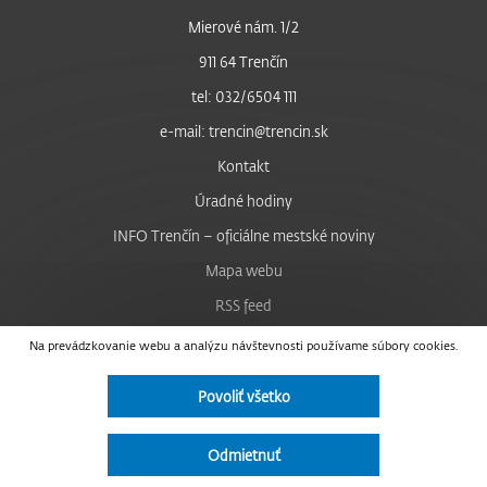
Mierové nám. 1/2
911 64 Trenčín
tel: 032/6504 111
e-mail: trencin@trencin.sk
Kontakt
Úradné hodiny
INFO Trenčín – oficiálne mestské noviny
Mapa webu
RSS feed
Nastavenie cookies
Na prevádzkovanie webu a analýzu návštevnosti používame súbory cookies.
Facebook
Povoliť všetko
YouTube
Instagram
Odmietnuť
Vyhlásenie o prístupnosti