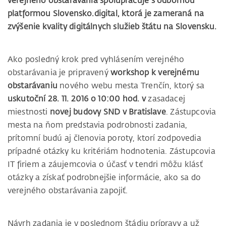
verejného obstarávania spolupracuje s odbornou
platformou Slovensko.digital, ktorá je zameraná na
zvýšenie kvality digitálnych služieb štátu na Slovensku.
Ako posledný krok pred vyhlásením verejného
obstarávania je pripravený
workshop k verejnému
obstarávaniu
nového webu mesta Trenčín, ktorý sa
uskutoční 28. 11. 2016 o 10:00 hod. v
zasadacej
miestnosti
novej budovy SND v Bratislave
. Zástupcovia
mesta na ňom predstavia podrobnosti zadania,
prítomní budú aj členovia poroty, ktorí zodpovedia
prípadné otázky ku kritériám hodnotenia. Zástupcovia
IT firiem a záujemcovia o účasť v tendri môžu klásť
otázky a získať podrobnejšie informácie, ako sa do
verejného obstarávania zapojiť.
Návrh zadania je v poslednom štádiu prípravy a už