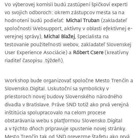
Vo výberovej komisii budú zastúpení špičkoví experti
vo svojich odboroch: okrem zástupcov mesta sa na
hodnotení budú podieľať:
Michal Truban
(zakladateľ
spoločnosti Websupport, aktívny v oblasti efektívnej e-
verejnej správy),
Michal Blažej
, špecialista na
testovanie použiteľnosti webov, zakladateľ Slovenskej
User Experience Asociácie) a
Róbert Csere
(kreatívny
riaditeľ časopisu .týždeň).
Workshop bude organizovať spoločne Mesto Trenčín a
Slovensko.Digital. Uskutoční sa symbolicky v
priestoroch novej budovy Slovenského národného
divadla v Bratislave. Práve SND totiž ako prvá verejná
inštitúcia spolupracovalo na celom procese
obstarávania webu s platformou Slovensko.Digital
a v týchto dňoch pripravuje spustenie novej stránky.
Mesto Trenčín tak od SND prevezme štafetu ako prvá