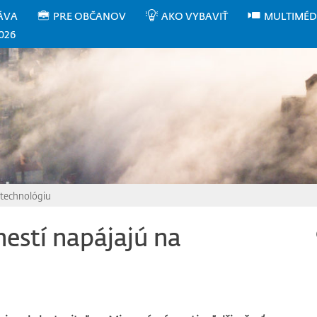
ÁVA
PRE OBČANOV
AKO VYBAVIŤ
MULTIMÉD
026
 technológiu
estí napájajú na