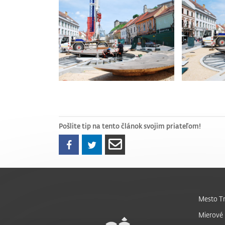
Pošlite tip na tento článok svojim priateľom!
Mesto Tr
Mierové 