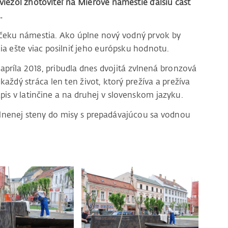
viezol zhotoviteľ na Mierové námestie ďalšiu časť
.
čeku námestia. Ako úplne nový vodný prvok by
 ešte viac posilniť jeho európsku hodnotu.
 apríla 2018, pribudla dnes dvojitá zvlnená bronzová
aždý stráca len ten život, ktorý prežíva a prežíva
ápis v latinčine a na druhej v slovenskom jazyku.
zvlnenej steny do misy s prepadávajúcou sa vodnou