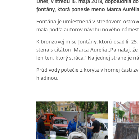
Dnes, v stredu 16. mája 2018, dopoludnia do
fontány, ktorá ponesie meno Marca Aurélia
Fontána je umiestnená v stredovom ostrov
mala podľa autorov návrhu nového námestia
K bronzovej mise fontány, ktorú osadili 25.
stena s citátom Marca Aurelia „Pamätaj, že k
len ten, ktorý stráca.“ Na jednej strane je n
Prúd vody potečie z koryta v hornej časti 
hladinou.