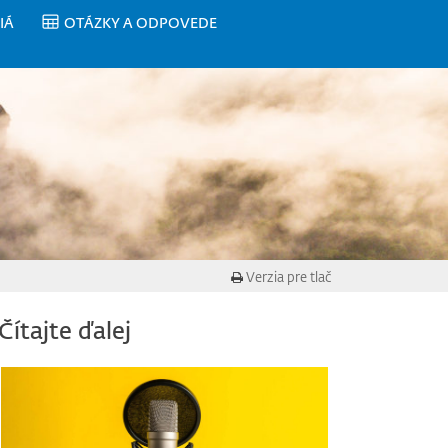
IÁ
OTÁZKY A ODPOVEDE
Verzia pre tlač
Čítajte ďalej