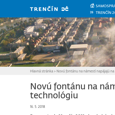
Prejsť na hlavný obsah
SAMOSPR
TRENČÍN 2
Hlavná stránka
>
Novú fontánu na námestí napájajú na
Novú fontánu na nám
technológiu
16. 5. 2018