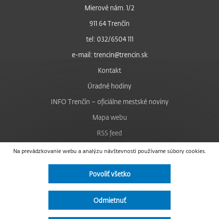
Mierové nám. 1/2
911 64 Trenčín
tel: 032/6504 111
e-mail: trencin@trencin.sk
Kontakt
Úradné hodiny
INFO Trenčín – oficiálne mestské noviny
Mapa webu
RSS feed
Nastavenie cookies
Na prevádzkovanie webu a analýzu návštevnosti používame súbory cookies.
Facebook
Povoliť všetko
YouTube
Instagram
Odmietnuť
Vyhlásenie o prístupnosti