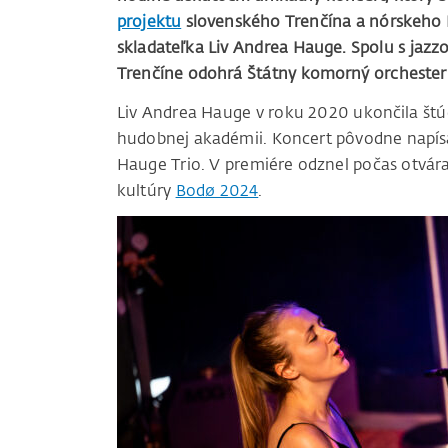
projektu
slovenského Trenčína a nórskeho 
skladateľka Liv Andrea Hauge. Spolu s ja
Trenčíne odohrá Štátny komorný orchester 
Liv Andrea Hauge v roku 2020 ukončila štú
hudobnej akadémii. Koncert pôvodne napísal
Hauge Trio. V premiére odznel počas otvá
kultúry
Bodø 2024
.