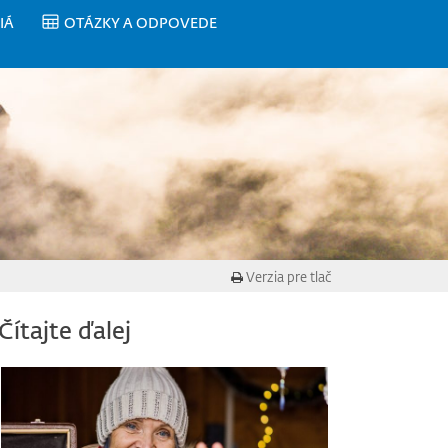
IÁ
OTÁZKY A ODPOVEDE
Verzia pre tlač
Čítajte ďalej