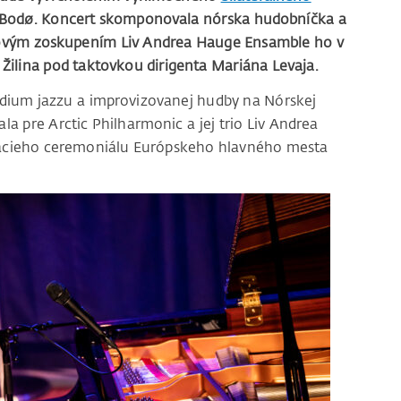
Bodø. Koncert s
komponovala nórska hudobníčka a
zzovým zoskupením Liv Andrea Hauge Ensamble ho v
Žilina pod taktovkou dirigenta Mariána Levaja.
dium jazzu a improvizovanej hudby na Nórskej
a pre Arctic Philharmonic a jej trio Liv Andrea
racieho ceremoniálu Európskeho hlavného mesta