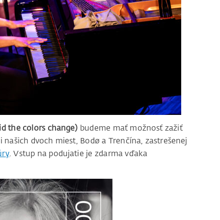
id the colors change)
budeme mať možnosť zažiť
i našich dvoch miest, Bodø a Trenčína, zastrešenej
úry
. Vstup na podujatie je zdarma vďaka