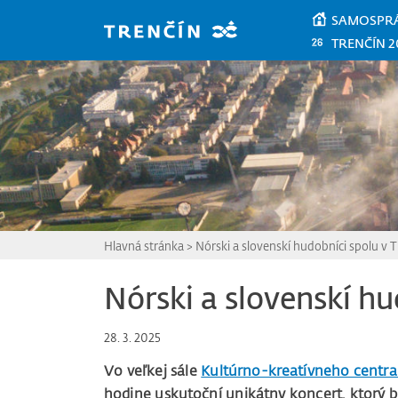
Prejsť na hlavný obsah
SAMOSPR
TRENČÍN 2
Hlavná stránka
>
Nórski a slovenskí hudobníci spolu v 
Nórski a slovenskí hu
28. 3. 2025
Vo veľkej sále
Kultúrno-kreatívneho centra
hodine uskutoční unikátny koncert, ktorý