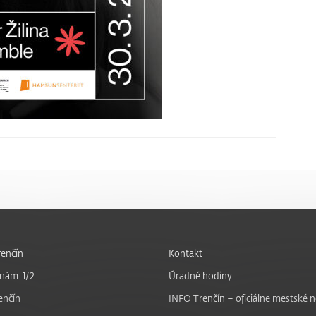
enčín
Kontakt
nám. 1/2
Úradné hodiny
enčín
INFO Trenčín – oficiálne mestské 