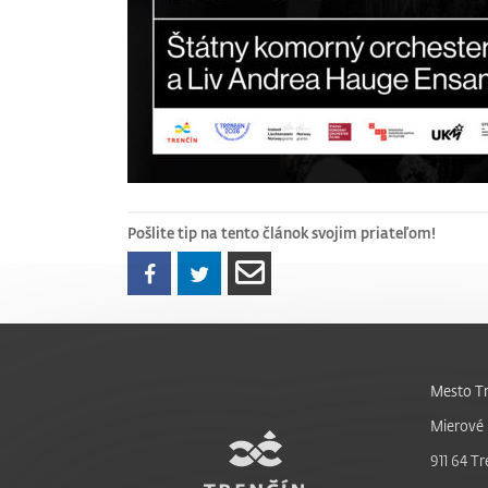
Pošlite tip na tento článok svojim priateľom!
Mesto Tr
Mierové 
911 64 Tr