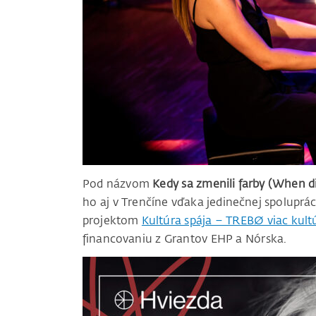
Pod názvom
Kedy sa zmenili farby (When d
ho aj v Trenčíne vďaka jedinečnej spoluprác
projektom
Kultúra spája – TREBØ viac kult
financovaniu z Grantov EHP a Nórska.