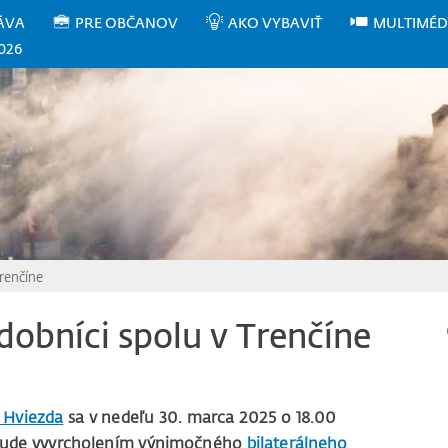
ÁVA
PRE OBČANOV
AKO VYBAVIŤ
MULTIMÉD
026
Trenčíne
dobníci spolu v Trenčíne
 Hviezda
sa v nedeľu 30. marca 2025 o 18.00
 bude vyvrcholením výnimočného
bilaterálneho