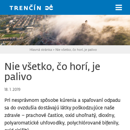
Prejsť na hlavný obsah
Hlavná stránka
>
Nie všetko, čo horí, je palivo
Nie všetko, čo horí, je
palivo
18. 1. 2019
Pri nesprávnom spôsobe kúrenia a spaľovaní odpadu
sa do ovzdušia dostávajú látky poškodzujúce naše
zdravie – prachové častice, oxid uhoľnatý, dioxíny,
polyaromatické uhľovodíky, polychlórované bifenily,