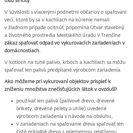
oxid siričitý.
V súvislosti s viacerými podnetmi občanov o spaľovaní
vecí, ktoré by sa v kachliach na kúrenie nemali
v žiadnom prípade ocitnúť, pripomína Útvar stavebný
a životného prostredia Mestského úradu v Trenčíne
zákaz spaľovať odpad vo vykurovacích zariadeniach v
domácnostiach.
V kotloch na tuhé palivo, krboch a kachliach sa môžu
spaľovať len palivá predpísané výrobcom zariadenia.
Ako môžeme pri vykurovaní objektov prispieť k
zníženiu množstva znečisťujúcich látok v ovzduší?
používať len palivá (palivové drevo, drevené
brikety, drevené pelety a uhlie) uvedené
výrobcom zariadenia v návode na obsluhu,
v zariadeniach na spaľovanie dreva spaľovať len
čisté prírodné drevo s priemernou relatívnou