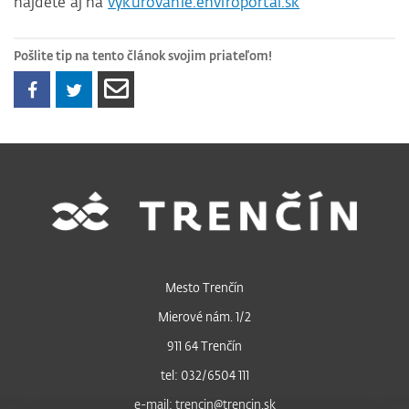
nájdete aj na
vykurovanie.enviroportal.sk
Pošlite tip na tento článok svojim priateľom!
Mesto Trenčín
Mierové nám. 1/2
911 64 Trenčín
tel: 032/6504 111
e-mail: trencin@trencin.sk