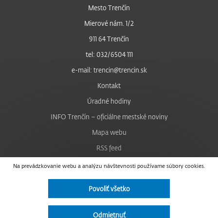
Mesto Trenčín
Mierové nám. 1/2
911 64 Trenčín
tel: 032/6504 111
e-mail: trencin@trencin.sk
Kontakt
Úradné hodiny
INFO Trenčín – oficiálne mestské noviny
Mapa webu
RSS feed
Nastavenie cookies
Na prevádzkovanie webu a analýzu návštevnosti používame súbory cookies.
Facebook
Povoliť všetko
YouTube
Instagram
Odmietnuť