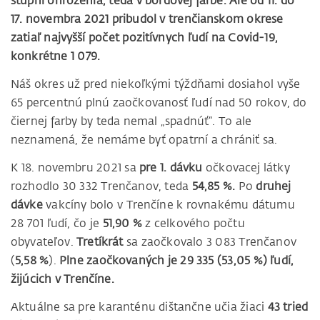
stupni ohrozenia, teda v bordovej farbe. Ale od
11. do
17. novembra
2021 pribudol v trenčianskom okrese
zatiaľ najvyšší počet pozitívnych ľudí na Covid-19,
konkrétne 1 079.
Náš okres už pred niekoľkými týždňami dosiahol vyše
65 percentnú plnú zaočkovanosť ľudí nad 50 rokov, do
čiernej farby by teda nemal „spadnúť“. To ale
neznamená, že nemáme byť opatrní a chrániť sa.
K 18. novembru 2021 sa
pre 1. dávku
očkovacej látky
rozhodlo 30 332 Trenčanov, teda
54,85 %.
Po
druhej
dávke
vakcíny bolo v Trenčíne k rovnakému dátumu
28 701 ľudí, čo je
51,90 %
z celkového počtu
obyvateľov.
Tretíkrát
sa zaočkovalo 3 083 Trenčanov
(
5,58 %
).
Plne zaočkovaných je 29 335 (53,05 %) ľudí,
žijúcich v Trenčíne.
Aktuálne sa pre karanténu dištančne učia žiaci
43 tried