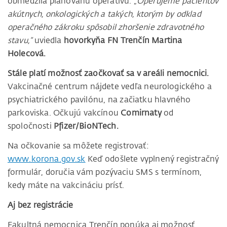
obmedzila plánovanú operatívu. „
Operujeme pacientov
akútnych, onkologických a takých, ktorým by odklad
operačného zákroku spôsobil zhoršenie zdravotného
stavu,“
uviedla
hovorkyňa FN Trenčín Martina
Holecová.
Stále platí možnosť zaočkovať sa v areáli nemocnici.
Vakcinačné centrum nájdete vedľa neurologického a
psychiatrického pavilónu, na začiatku hlavného
parkoviska. Očkujú vakcínou
Comirnaty
od
spoločnosti
Pfizer/BioNTech.
Na očkovanie sa môžete registrovať:
www.korona.gov.sk
Keď odošlete vyplnený registračný
formulár, doručia vám pozývaciu SMS s termínom,
kedy máte na vakcináciu prísť.
Aj bez registrácie
Fakultná nemocnica Trenčín ponúka aj možnosť