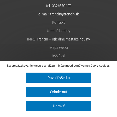
tel: 032/6504 111
e-mail: trencin@trencin.sk
Kontakt
Úradné hodiny
INFO Trenčín – oficiálne mestské noviny
Mapa webu
RSS feed
Nastavenie cookies
Na prevádzkovanie webu a analýzu návštevnosti používame súbory cookies.
Facebook
Povoliť všetko
YouTube
Instagram
Odmietnuť
Vyhlásenie o prístupnosti
Upraviť