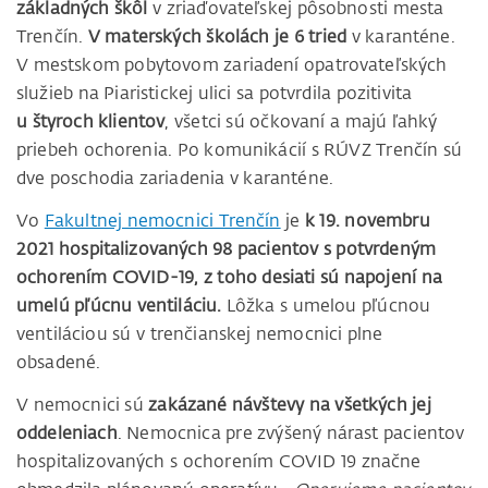
základných škôl
v zriaďovateľskej pôsobnosti mesta
Trenčín.
V materských školách je 6 tried
v karanténe.
V mestskom pobytovom zariadení opatrovateľských
služieb na Piaristickej ulici sa potvrdila pozitivita
u štyroch klientov
, všetci sú očkovaní a majú ľahký
priebeh ochorenia. Po komunikácií s RÚVZ Trenčín sú
dve poschodia zariadenia v karanténe.
Vo
Fakultnej nemocnici Trenčín
je
k 19. novembru
2021 hospitalizovaných 98 pacientov s potvrdeným
ochorením COVID-19, z toho desiati sú napojení na
umelú pľúcnu ventiláciu.
Lôžka s umelou pľúcnou
ventiláciou sú v trenčianskej nemocnici plne
obsadené.
V nemocnici sú
zakázané návštevy na všetkých jej
oddeleniach
. Nemocnica pre zvýšený nárast pacientov
hospitalizovaných s ochorením COVID 19 značne