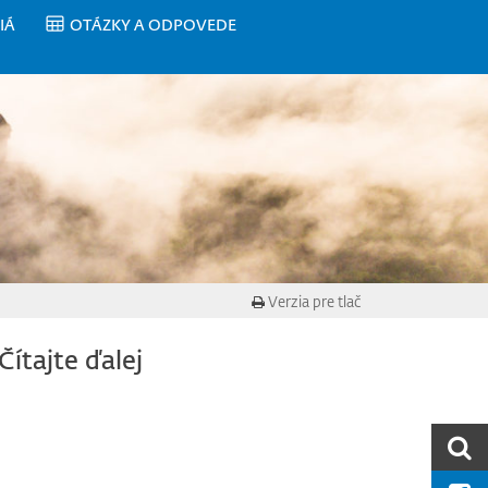
IÁ
OTÁZKY A ODPOVEDE
Verzia pre tlač
Čítajte ďalej