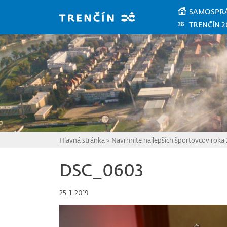
Prejsť na hlavný obsah
SAMOSPR
TRENČÍN 2
Hlavná stránka
>
Navrhnite najlepších športovcov roka
DSC_0603
25. 1. 2019