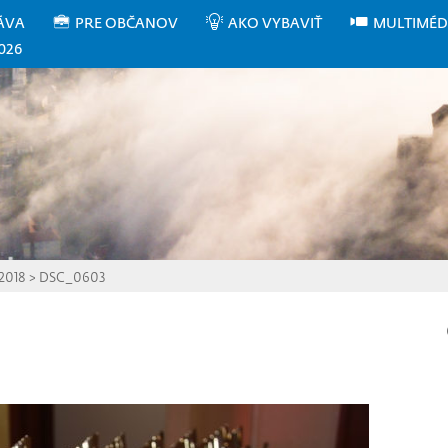
ÁVA
PRE OBČANOV
AKO VYBAVIŤ
MULTIMÉD
026
 2018
>
DSC_0603