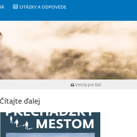
IÁ
OTÁZKY A ODPOVEDE
Verzia pre tlač
Čítajte ďalej