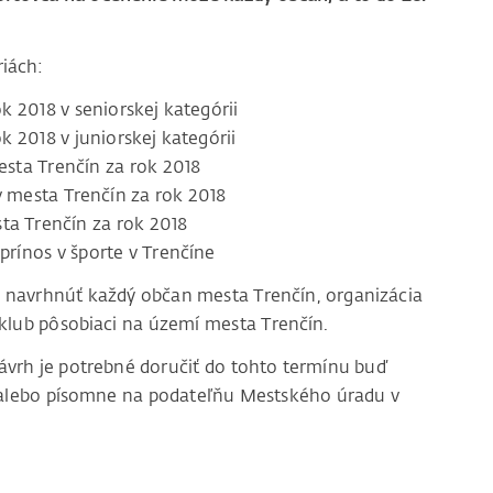
iách:
k 2018 v seniorskej kategórii
k 2018 v juniorskej kategórii
esta Trenčín za rok 2018
v mesta Trenčín za rok 2018
ta Trenčín za rok 2018
rínos v športe v Trenčíne
 navrhnúť každý občan mesta Trenčín, organizácia
lub pôsobiaci na území mesta Trenčín.
vrh je potrebné doručiť do tohto termínu buď
 alebo písomne na podateľňu Mestského úradu v