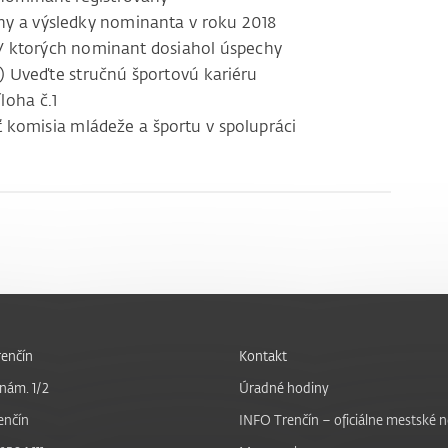
a výsledky nominanta v roku 2018
 ktorých nominant dosiahol úspechy
veďte stručnú športovú kariéru
oha č.1
komisia mládeže a športu v spolupráci
enčín
Kontakt
nám. 1/2
Úradné hodiny
enčín
INFO Trenčín – oficiálne mestské 