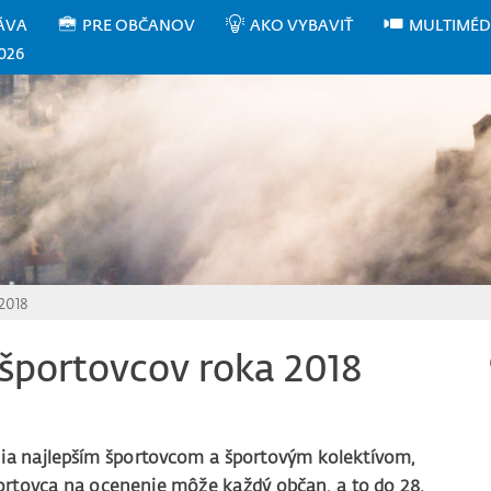
ÁVA
PRE OBČANOV
AKO VYBAVIŤ
MULTIMÉD
026
 2018
 športovcov roka 2018
nia najlepším športovcom a športovým kolektívom,
ortovca na ocenenie môže každý občan, a to do 28.