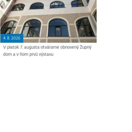
4. 8. 2026
V piatok 7. augusta otvárame obnovený Župný
dom a v ňom prvú výstavu