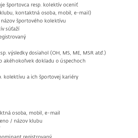
je športovca resp. kolektív oceniť
lubu, kontaktná osoba, mobil, e-mail)
názov športového kolektívu
ív súťaží
registrovaný
esp. výsledky dosiahol (OH, MS, ME, MSR atď.)
bo akéhokoľvek dokladu o úspechoch
. kolektívu a ich športovej kariéry
ná osoba, mobil, e-mail
o / názov klubu
í
ominant registrovaný