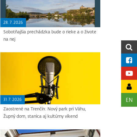
28. 7. 2026
Sobotňajšia prechádzka bude o rieke a o živote
na nej
EN
31. 7. 2026
Zaostrené na Trenčín: Nový park pri Váhu,
Župný dom, stanica aj kultúrny víkend