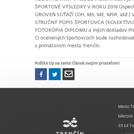
ŠPORTOVÉ VÝSLEDKY V ROKU 2018 Úspechy 
ÚROVEŇ SÚŤAŽÍ (OH, MS, ME, MSR, atď.) V
STRUČNÝ POPIS ŠPORTOVCA (KOLEKTÍVU) U
FOTOKÓPIA DIPLOMU a iných dokladov Príl
O ocenených športovcoch bude rozhodovať 
s primátorom mesta Trenčín.
Pošlite tip na tento článok svojim priateľom!
Mesto Tr
Mierové 
911 64 Tr