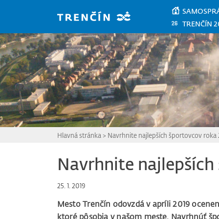
Prejsť na hlavný obsah
SAMOSPR
TRENČÍN 2
Hlavná stránka
>
Navrhnite najlepších športovcov roka
Navrhnite najlepších
25. 1. 2019
Mesto Trenčín odovzdá v apríli 2019 ocene
ktoré pôsobia v našom meste. Navrhnúť šp