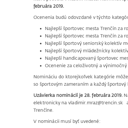
februára 2019.
Ocenenia budú odovzdané v týchto kategór
Najlepší športovec mesta Trenčín za ro
Najlepší športovec mesta Trenčín za ro
Najlepší športový seniorský kolektív m
Najlepší športový mládežnícky kolektí
Najlepší handicapovaný športovec mes
Ocenenie za celoživotný a výnimočný p
Nomináciu do ktorejkoľvek kategórie môže
so športovým zameraním a každý športový k
Uzávierka nominácií je 28. februára 2019.
Ná
elektronicky na vladimir.mraz@trencin.sk
Trenčíne.
V nominácii musí byť uvedené: