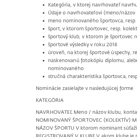
Kategória, v ktorej navrhovateľ navrhu
Údaje o navrhovateľovi (meno/názov k
meno nominovaného športovca, resp. 
šport, v ktorom športovec, resp. kolekt
športový klub, v ktorom je športovec 
športové výsledky v roku 2018
úroveň, na ktorej športové úspechy, r
naskenovanú fotokópiu diplomu, ale
nominovaného
stručná charakteristika športovca, resp
Nominácie zasielajte v nasledujúcej forme
KATEGÓRIA
NAVRHOVATEĽ Meno / názov klubu, kontakt
NOMINOVANÝ ŠPORTOVEC (KOLEKTÍV) Men
NÁZOV ŠPORTU V ktorom nominant súťaž
REGISTROVANÝ V KLUBE V akom klube je n