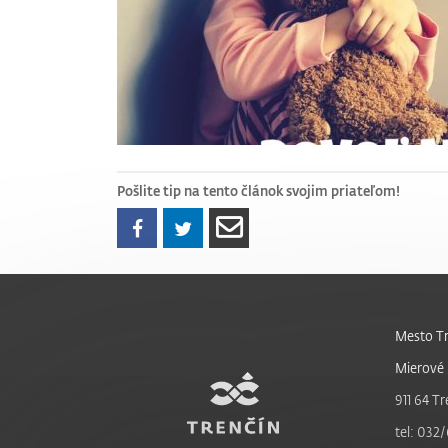
Pošlite tip na tento článok svojim priateľom!
Mesto Tr
Mierové 
911 64 Tr
tel: 032/