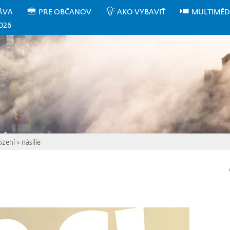
ÁVA
PRE OBČANOV
AKO VYBAVIŤ
MULTIMÉD
026
ození
>
násilie