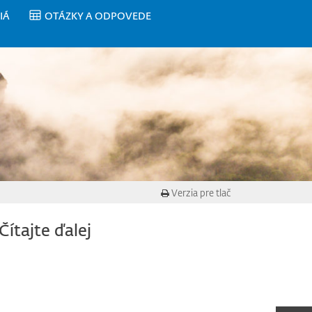
IÁ
OTÁZKY A ODPOVEDE
Verzia pre tlač
Čítajte ďalej