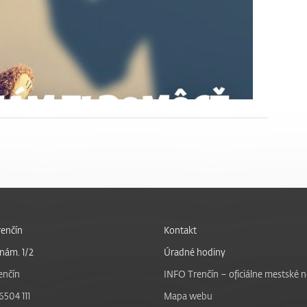
enčín
Kontakt
nám. 1/2
Úradné hodiny
enčín
INFO Trenčín – oficiálne mestské 
6504 111
Mapa webu