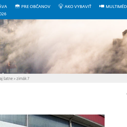
ÁVA
PRE OBČANOV
AKO VYBAVIŤ
MULTIMÉD
026
j šatne
>
zimák 7