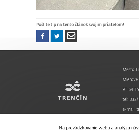
Pošlite tip na tento článok svojim priateľom!
Mesto Tr
Mierové 
911 64 Tr
tel: 032/
e-mail: 
Na prevádzkovanie webu a analýzu návš