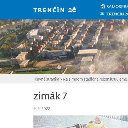
Prejsť na hlavný obsah
SAMOSPR
TRENČÍN 2
Hlavná stránka
>
Na zimnom štadióne rekonštruujeme a
zimák 7
9. 9. 2022