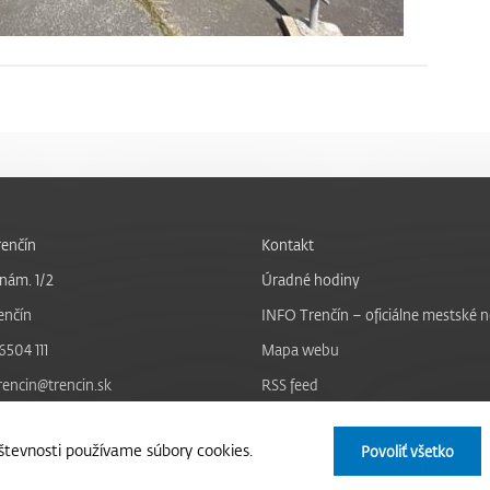
enčín
Kontakt
nám. 1/2
Úradné hodiny
enčín
INFO Trenčín – oficiálne mestské 
6504 111
Mapa webu
trencin@trencin.sk
RSS feed
Nastavenie cookies
tevnosti používame súbory cookies.
Povoliť všetko