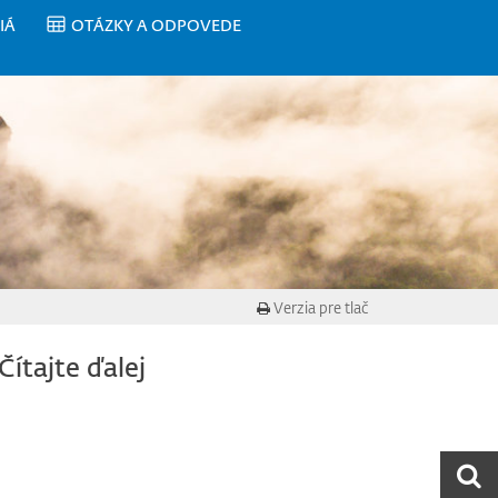
IÁ
OTÁZKY A ODPOVEDE
Verzia pre tlač
Čítajte ďalej