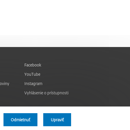
Facebook
YouTube
noviny
Instagram
Vyhlásenie o prístupnosti
Odmietnuť
Upraviť