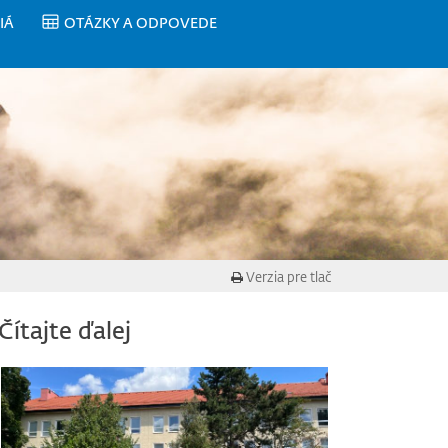
IÁ
OTÁZKY A ODPOVEDE
Verzia pre tlač
Čítajte ďalej