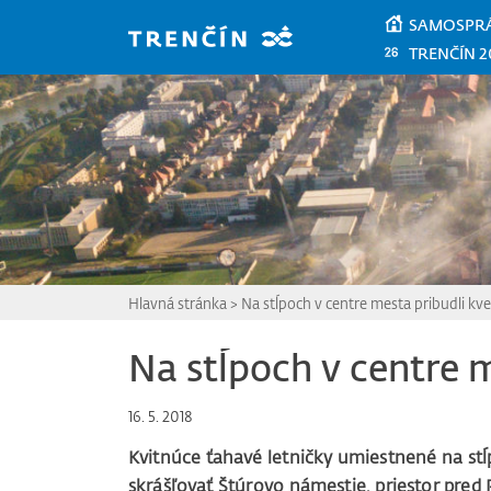
Prejsť na hlavný obsah
SAMOSPR
TRENČÍN 2
Hlavná stránka
>
Na stĺpoch v centre mesta pribudli kve
Na stĺpoch v centre m
16. 5. 2018
Kvitnúce ťahavé letničky umiestnené na st
skrášľovať Štúrovo námestie, priestor pred