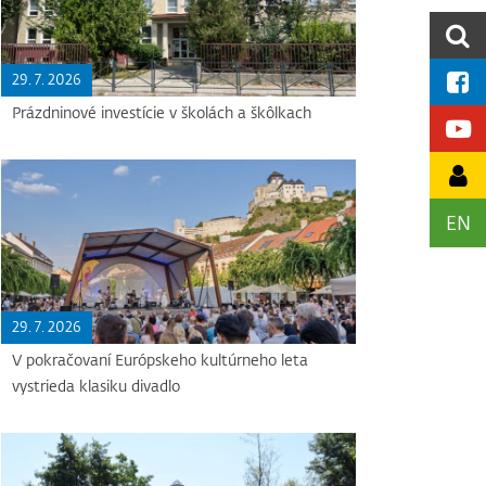
29. 7. 2026
Prázdninové investície v školách a škôlkach
EN
29. 7. 2026
V pokračovaní Európskeho kultúrneho leta
vystrieda klasiku divadlo