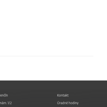
enčín
Kontakt
nám. 1/2
Úradné hodiny