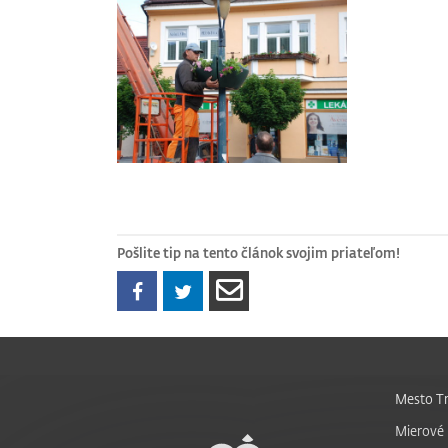
Pošlite tip na tento článok svojim priateľom!
Mesto Tr
Mierové 