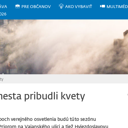
ÁVA
PRE OBČANOV
AKO VYBAVIŤ
MULTIMÉD
026
ty
esta pribudli kvety
ĺpoch verejného osvetlenia budú túto sezónu
 Priorom na Vajanského ulici a tiež Hviezdoslavovu