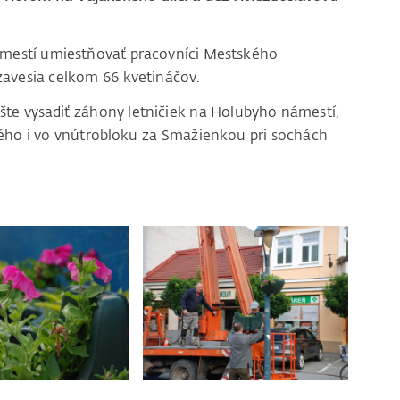
námestí umiestňovať pracovníci Mestského
 zavesia celkom 66 kvetináčov.
šte vysadiť záhony letničiek na Holubyho námestí,
vého i vo vnútrobloku za Smažienkou pri sochách