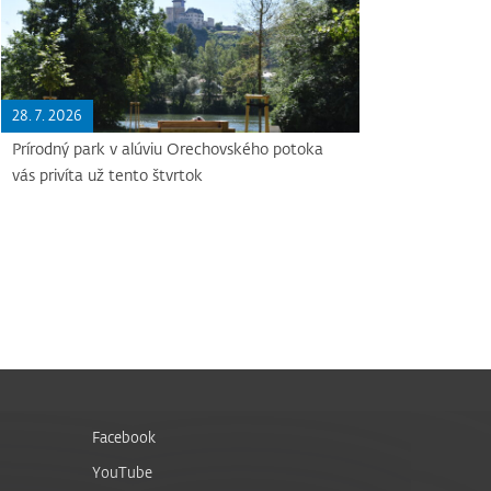
28. 7. 2026
Prírodný park v alúviu Orechovského potoka
vás privíta už tento štvrtok
Facebook
YouTube