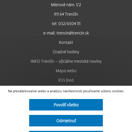
Mierové nám. 1/2
911 64 Trenčín
tel: 032/6504 111
e-mail: trencin@trencin.sk
Kontakt
Úradné hodiny
INFO Trenčín – oficiálne mestské noviny
Mapa webu
RSS feed
Nastavenie cookies
Na prevádzkovanie webu a analýzu návštevnosti používame súbory cookies.
Facebook
Povoliť všetko
YouTube
Instagram
Odmietnuť
Vyhlásenie o prístupnosti