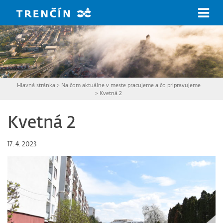
Prejsť na hlavný obsah
Hlavná stránka
>
Na čom aktuálne v meste pracujeme a čo pripravujeme
>
Kvetná 2
Kvetná 2
17. 4. 2023