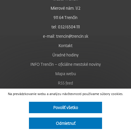
Mierové nám. 1/2
911 64 Trenčín
tel: 032/6504 111
e-mail: trencin@trencin.sk
Kontakt
Úradné hodiny
INFO Trenčín – oficiálne mestské noviny
Mapa webu
RSS feed
Nastavenie cookies
Na prevádzkovanie webu a analýzu návštevnosti používame súbory cookies.
Facebook
Povoliť všetko
YouTube
Instagram
Odmietnuť
Vyhlásenie o prístupnosti