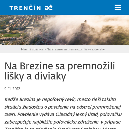
Prejsť na hlavný obsah
Hlavná stránka
>
Na Brezine sa premnožili líšky a diviaky
Na Brezine sa premnožili
líšky a diviaky
9. 11. 2012
Keďže Brezina je nepoľovný revír, mesto rieši takúto
situáciu žiadosťou o povolenie na odstrel premnoženej
zveri. Povolenie vydáva Obvodný lesný úrad, poľovačku
zabezpečuje najbližšie poľovnícke združenie, v prípade