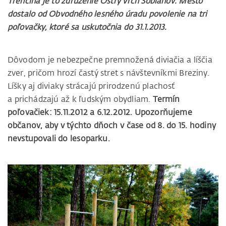
Trenčína je to združenie Ostrý vrch Soblahov. Mesto
dostalo od Obvodného lesného úradu povolenie na tri
poľovačky, ktoré sa uskutočnia do 31.1.2013.
Dôvodom je nebezpečne premnožená diviačia a líščia
zver, pričom hrozí častý stret s návštevníkmi Breziny.
Líšky aj diviaky strácajú prirodzenú plachosť
a prichádzajú až k ľudským obydliam.
Termín
poľovačiek: 15.11.2012 a 6.12.2012. Upozorňujeme
občanov, aby v týchto dňoch v čase od 8. do 15. hodiny
nevstupovali do lesoparku.