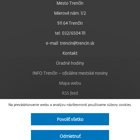
Mesto Trenčín
Mierové nám. 1/2
911 64 Trenčín
tel: 032/6504 111
e-mail: trencin@trencin.sk
Kontakt
Úradné hodiny
INFO Trenčín – oficiálne mestské noviny
Mapa webu
RSS feed
Nastavenie cookies
Na prevádzkovanie webu a analýzu návštevnosti používame súbory cookies.
Facebook
Povoliť všetko
YouTube
Instagram
Odmietnuť