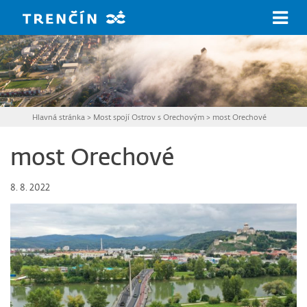
Prejsť na hlavný obsah
Hlavná stránka
>
Most spojí Ostrov s Orechovým
>
most Orechové
most Orechové
8. 8. 2022