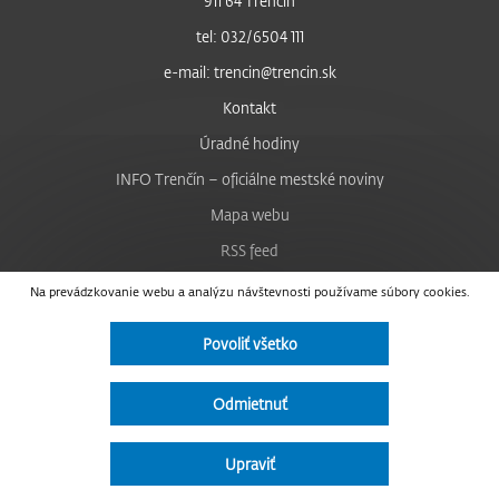
911 64 Trenčín
tel: 032/6504 111
e-mail: trencin@trencin.sk
Kontakt
Úradné hodiny
INFO Trenčín – oficiálne mestské noviny
Mapa webu
RSS feed
Nastavenie cookies
Na prevádzkovanie webu a analýzu návštevnosti používame súbory cookies.
Facebook
Povoliť všetko
YouTube
Instagram
Odmietnuť
Vyhlásenie o prístupnosti
Upraviť