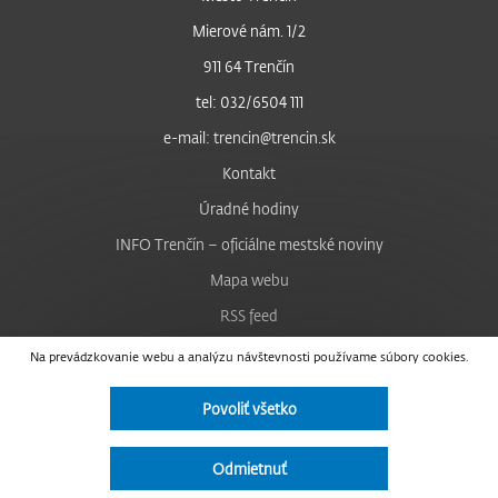
Mierové nám. 1/2
911 64 Trenčín
tel: 032/6504 111
e-mail: trencin@trencin.sk
Kontakt
Úradné hodiny
INFO Trenčín – oficiálne mestské noviny
Mapa webu
RSS feed
Nastavenie cookies
Na prevádzkovanie webu a analýzu návštevnosti používame súbory cookies.
Facebook
Povoliť všetko
YouTube
Instagram
Odmietnuť
Vyhlásenie o prístupnosti