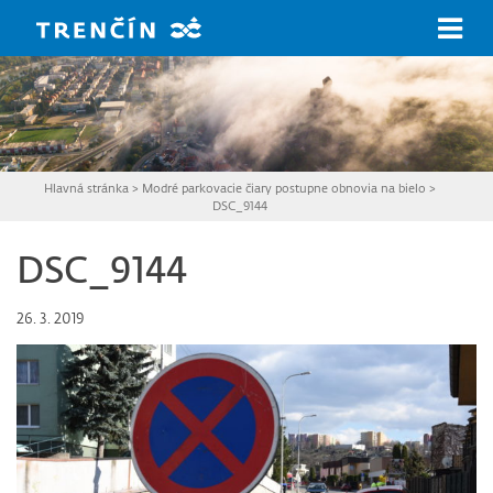
Prejsť na hlavný obsah
Hlavná stránka
>
Modré parkovacie čiary postupne obnovia na bielo
>
DSC_9144
DSC_9144
26. 3. 2019