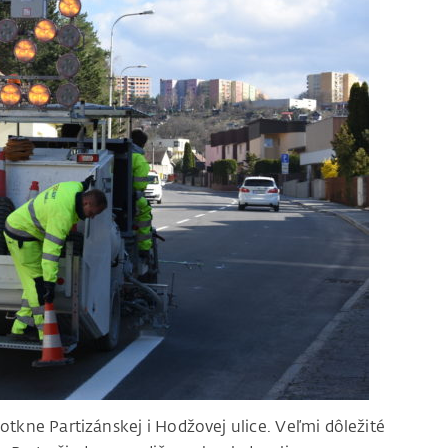
otkne Partizánskej i Hodžovej ulice. Veľmi dôležité