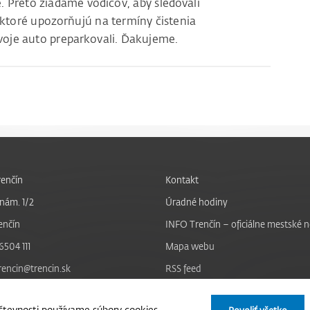
. Preto žiadame vodičov, aby sledovali
ktoré upozorňujú na termíny čistenia
voje auto preparkovali. Ďakujeme.
enčín
Kontakt
nám. 1/2
Úradné hodiny
enčín
INFO Trenčín – oficiálne mestské 
6504 111
Mapa webu
trencin@trencin.sk
RSS feed
Nastavenie cookies