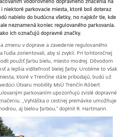
značovaním vodorovného dopravného značenia na
niektoré parkovacie miesta, ktoré boli doteraz
ú nabielo do budúcna všetky, no najskôr tie, kde
to ale neznamená koniec regulovaného parkovania.
, ako ich označujú dopravné značky.
na zmenu v doprave a zavedenie regulovaného
 ľudia zorientovali, aby si zvykli. Pri tohtoročnej
dli použiť farbu bielu, miesto modrej. Dôvodom
ť a lepšia viditeľnosť bielej farby. Urobíme to však
iesta, ktoré v Trenčíne stále pribúdajú, budú už
 vedúci Útvaru mobility MsÚ Trenčín Róbert
gulovaným parkovaním upozorňujú zvislé dopravné
značeniu. „Vyhláška o cestnej premávke umožňuje
drou, aj bielou farbou,“ doplnil R. Hartmann.