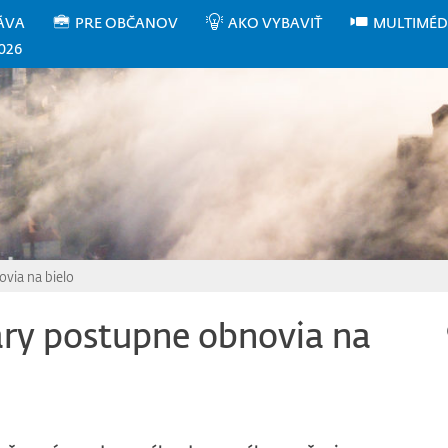
ÁVA
PRE OBČANOV
AKO VYBAVIŤ
MULTIMÉD
026
via na bielo
ary postupne obnovia na