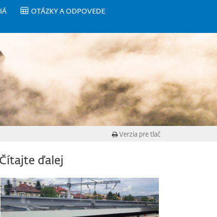
IÁ
OTÁZKY A ODPOVEDE
Verzia pre tlač
Čítajte ďalej