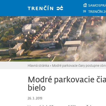
Prejsť na hlavný obsah
SAMOSPR
TRENČÍN 2
Hlavná stránka
>
Modré parkovacie čiary postupne obno
Modré parkovacie či
bielo
26. 3. 2019