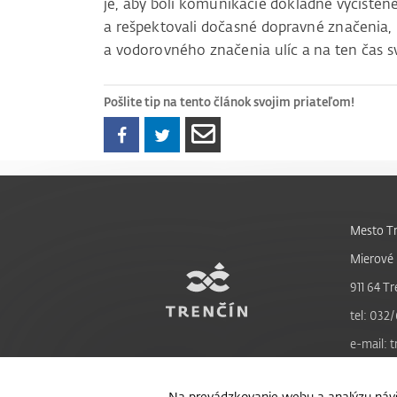
je, aby boli komunikácie dôkladne vyčistené
a rešpektovali dočasné dopravné značenia, 
a vodorovného značenia ulíc a na ten čas s
Pošlite tip na tento článok svojim priateľom!
Mesto Tr
Mierové 
911 64 Tr
tel: 032/
e-mail: 