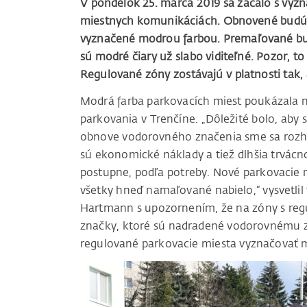
V pondelok 25. marca 2019 sa začalo s vy
miestnych komunikáciách. Obnovené budú i 
vyznačené modrou farbou. Premaľované bud
sú modré čiary už slabo viditeľné. Pozor, 
Regulované zóny zostávajú v platnosti tak
Modrá farba parkovacích miest poukázala 
parkovania v Trenčíne. „Dôležité bolo, aby sa
obnove vodorovného značenia sme sa rozho
sú ekonomické náklady a tiež dlhšia trvácnos
postupne, podľa potreby. Nové parkovacie m
všetky hneď namaľované nabielo,“ vysvetlil
Hartmann s upozornením, že na zóny s re
značky, ktoré sú nadradené vodorovnému 
regulované parkovacie miesta vyznačovať mo