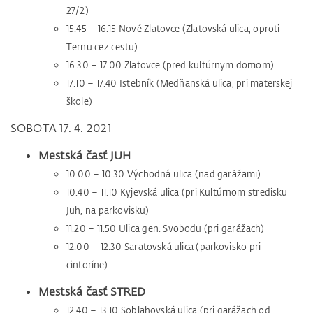
27/2)
15.45 – 16.15 Nové Zlatovce (Zlatovská ulica, oproti
Ternu cez cestu)
16.30 – 17.00 Zlatovce (pred kultúrnym domom)
17.10 – 17.40 Istebník (Medňanská ulica, pri materskej
škole)
SOBOTA 17. 4. 2021
Mestská časť JUH
10.00 – 10.30 Východná ulica (nad garážami)
10.40 – 11.10 Kyjevská ulica (pri Kultúrnom stredisku
Juh, na parkovisku)
11.20 – 11.50 Ulica gen. Svobodu (pri garážach)
12.00 – 12.30 Saratovská ulica (parkovisko pri
cintoríne)
Mestská časť STRED
12.40 – 13.10 Soblahovská ulica (pri garážach od