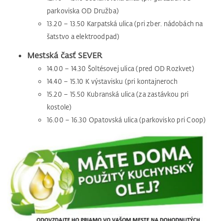
parkoviska OD Družba)
13.20 – 13.50 Karpatská ulica (pri zber. nádobách na
šatstvo a elektroodpad)
Mestská časť SEVER
14.00 – 14.30 Šoltésovej ulica (pred OD Rozkvet)
14.40 – 15.10 K výstavisku (pri kontajneroch
15.20 – 15.50 Kubranská ulica (za zastávkou pri
kostole)
16.00 – 16.30 Opatovská ulica (parkovisko pri Coop)