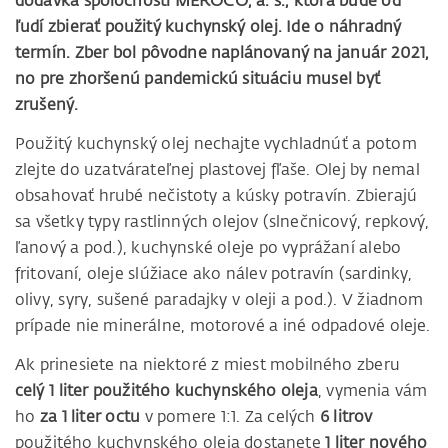
dodávka spoločnosti MEROCO, a. s., ktorá bude od
ľudí zbierať použitý kuchynský olej. Ide o náhradný
termín. Zber bol pôvodne naplánovaný na január 2021,
no pre zhoršenú pandemickú situáciu musel byť
zrušený.
Použitý kuchynský olej nechajte vychladnúť a potom
zlejte do uzatvárateľnej plastovej fľaše. Olej by nemal
obsahovať hrubé nečistoty a kúsky potravín. Zbierajú
sa všetky typy rastlinných olejov (slnečnicový, repkový,
ľanový a pod.), kuchynské oleje po vyprážaní alebo
fritovaní, oleje slúžiace ako nálev potravín (sardinky,
olivy, syry, sušené paradajky v oleji a pod.). V žiadnom
prípade nie minerálne, motorové a iné odpadové oleje.
Ak prinesiete na niektoré z miest mobilného zberu
celý 1 liter použitého kuchynského oleja
, vymenia vám
ho
za 1 liter octu
v pomere 1:1. Za celých
6 litrov
použitého kuchynského oleja dostanete
1 liter nového