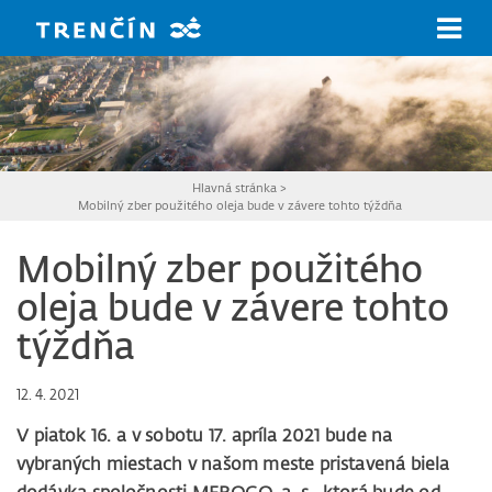
Prejsť na hlavný obsah
Hlavná stránka
>
Mobilný zber použitého oleja bude v závere tohto týždňa
Mobilný zber použitého
oleja bude v závere tohto
týždňa
12. 4. 2021
V piatok 16. a v sobotu 17. apríla 2021 bude na
vybraných miestach v našom meste pristavená biela