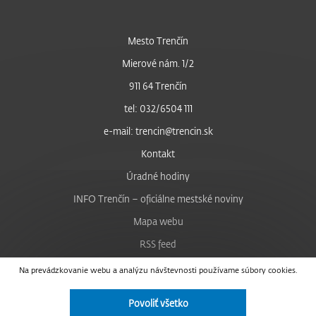
Mesto Trenčín
Mierové nám. 1/2
911 64 Trenčín
tel: 032/6504 111
e-mail: trencin@trencin.sk
Kontakt
Úradné hodiny
INFO Trenčín – oficiálne mestské noviny
Mapa webu
RSS feed
Nastavenie cookies
Na prevádzkovanie webu a analýzu návštevnosti používame súbory cookies.
Facebook
Povoliť všetko
YouTube