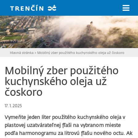
Prejsť na hlavný obsah
Hlavná stránka
>
Mobilný zber použitého kuchynského oleja už čoskoro
Mobilný zber použitého
kuchynského oleja už
čoskoro
17. 1. 2025
Vymeňte jeden liter použitého kuchynského oleja v
plastovej uzatvárateľnej fľaši na vybranom mieste
podľa harmonogramu za litrovú fľašu nového octu. Ak