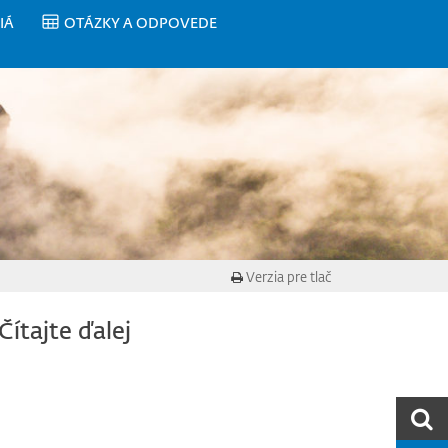
IÁ
OTÁZKY A ODPOVEDE
Verzia pre tlač
Čítajte ďalej