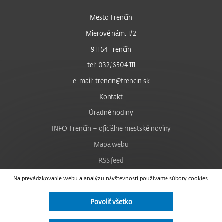
Mesto Trenčín
Mierové nám. 1/2
911 64 Trenčín
tel: 032/6504 111
e-mail: trencin@trencin.sk
Kontakt
Úradné hodiny
INFO Trenčín – oficiálne mestské noviny
Mapa webu
RSS feed
Nastavenie cookies
Na prevádzkovanie webu a analýzu návštevnosti používame súbory cookies.
Facebook
Povoliť všetko
YouTube