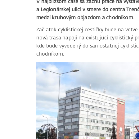
V najbližšom čase sa začnú práce na výstav
a Legionárskej ulici v smere do centra Tre
medzi kruhovým objazdom a chodníkom.
Začiatok cyklistickej cestičky bude na vetve
nová trasa napojí na existujúci cyklistický 
kde bude vyvedený do samostatnej cyklisti
chodníkom.