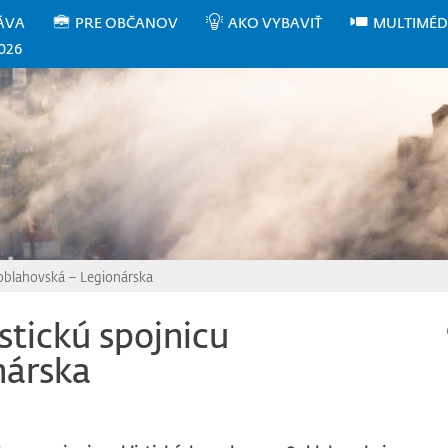
ÁVA
PRE OBČANOV
AKO VYBAVIŤ
MULTIMÉD
026
Soblahovská – Legionárska
stickú spojnicu
nárska