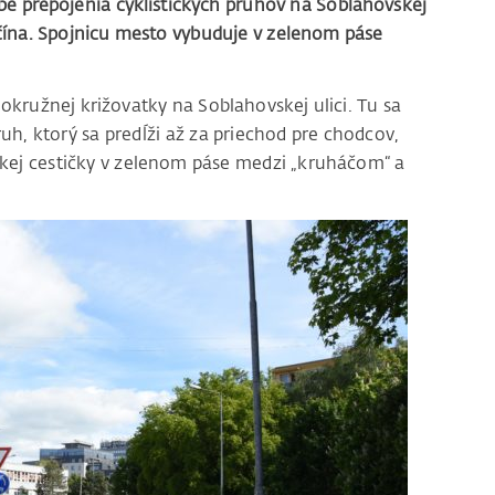
be prepojenia cyklistických pruhov na Soblahovskej
nčína. Spojnicu mesto vybuduje v zelenom páse
 okružnej križovatky na Soblahovskej ulici. Tu sa
pruh, ktorý sa predĺži až za priechod pre chodcov,
ckej cestičky v zelenom páse medzi „kruháčom“ a