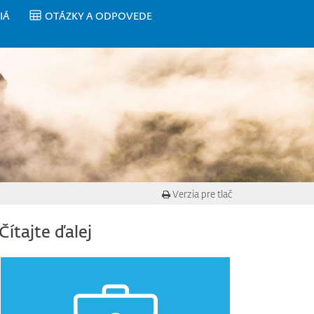
IÁ
OTÁZKY A ODPOVEDE
Verzia pre tlač
Čítajte ďalej