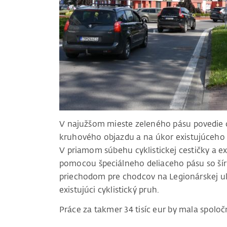
V najužšom mieste zeleného pásu povedie c
kruhového objazdu a na úkor existujúceho 
V priamom súbehu cyklistickej cestičky a e
pomocou špeciálneho deliaceho pásu so šírk
priechodom pre chodcov na Legionárskej ul
existujúci cyklistický pruh.
Práce za takmer 34 tisíc eur by mala spol