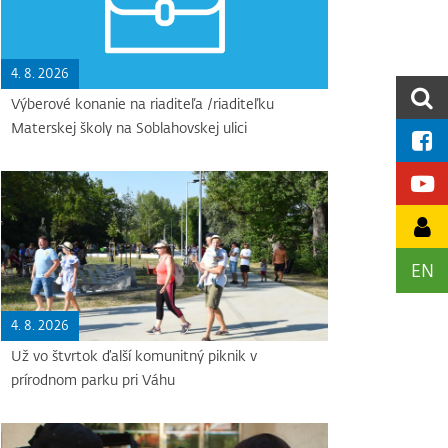
4. 8. 2026
Výberové konanie na riaditeľa /riaditeľku
Materskej školy na Soblahovskej ulici
EN
4. 8. 2026
Už vo štvrtok ďalší komunitný piknik v
prírodnom parku pri Váhu