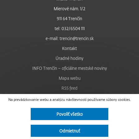
Mierové nám. 1/2
911 64 Trenčín
tel: 032/6504 111
e-mail: trencin@trencin.sk
Kontakt
Úradné hodiny
INFO Trenčín – oficiálne mestské noviny
Mapa webu
RSS feed
Nastavenie cookies
Na prevádzkovanie webu a analýzu návštevnosti používame súbory cookies.
Facebook
Povoliť všetko
YouTube
Instagram
Odmietnuť
Vyhlásenie o prístupnosti