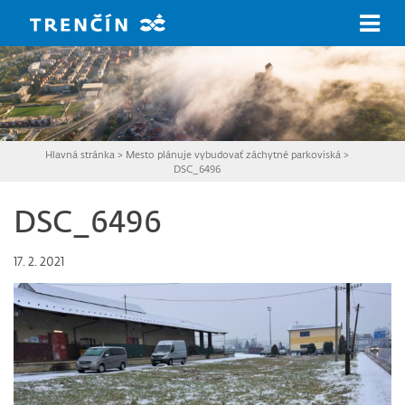
Prejsť na hlavný obsah
Hlavná stránka
>
Mesto plánuje vybudovať záchytné parkoviská
>
DSC_6496
DSC_6496
17. 2. 2021